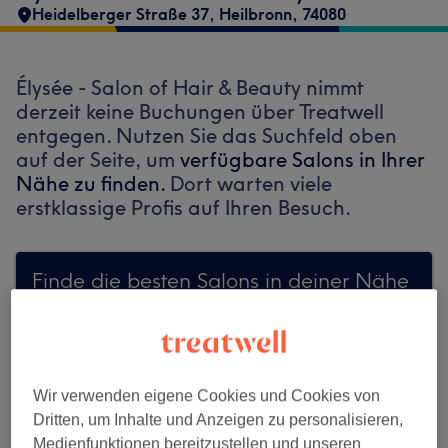
Heidelberger Straße 37
,
Heilbronn
,
74080
Élysée - Salon of Hair & Beauty nimmt
derzeit keine Buchungen über Treatwell
entgegen. Nutzen Sie das Suchfeld oben
auf der Seite, um
verfügbare Salons in Ihrer
Nähe zu finden.
Dort warten viele
erstklassige Profis auf Ihren Besuch.
Finde die besten Salons in deiner Nähe
Auf Treatwell finden
Wir verwenden eigene Cookies und Cookies von
Dritten, um Inhalte und Anzeigen zu personalisieren,
Medienfunktionen bereitzustellen und unseren