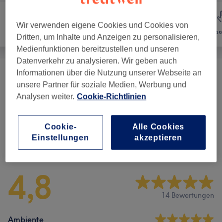
Wir verwenden eigene Cookies und Cookies von
Haarentfernung
Gesicht
Mas
Dritten, um Inhalte und Anzeigen zu personalisieren,
Medienfunktionen bereitzustellen und unseren
Datenverkehr zu analysieren. Wir geben auch
Informationen über die Nutzung unserer Webseite an
Gesichtsbehandlungen
(
8
)
ab 45 €
unsere Partner für soziale Medien, Werbung und
Analysen weiter.
Cookie-Richtlinien
Augenbrauen & Wimpern
(
4
)
ab 15 €
Cookie-
Alle Cookies
Einstellungen
akzeptieren
Salonbewertungen
4,8
14 Bewertungen
Ambiente