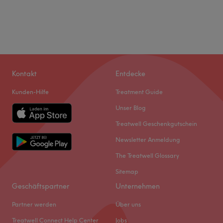
Kontakt
Entdecke
Kunden-Hilfe
Treatment Guide
Unser Blog
Treatwell Geschenkgutschein
Newsletter Anmeldung
The Treatwell Glossary
Sitemap
Geschäftspartner
Unternehmen
Partner werden
Über uns
Treatwell Connect Help Center
Jobs