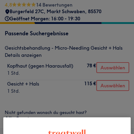
4,8
14 Bewertungen
Burgerfeld 27C
,
Markt Schwaben
,
85570
Geöffnet Morgen: 16:00 - 19:30
Passende Suchergebnisse
Gesichtsbehandlung - Micro-Needling Gesicht + Hals
Details anzeigen
78 €
Kopfhaut (gegen Haarausfall)
Auswählen
1 Std.
115 €
Gesicht + Hals
Auswählen
1 Std.
Nicht gefunden wonach du gesucht hast?
Alle Services