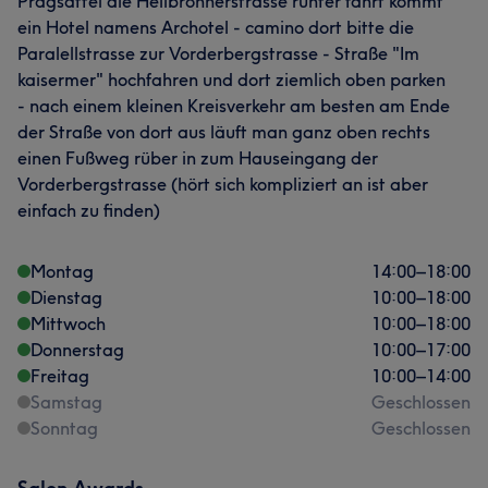
Pragsattel die Heilbronnerstrasse runter fährt kommt
Gesicht
ein Hotel namens Archotel - camino dort bitte die
Paralellstrasse zur Vorderbergstrasse - Straße "Im
kaisermer" hochfahren und dort ziemlich oben parken
Portfolio
- nach einem kleinen Kreisverkehr am besten am Ende
der Straße von dort aus läuft man ganz oben rechts
einen Fußweg rüber in zum Hauseingang der
Vorderbergstrasse (hört sich kompliziert an ist aber
einfach zu finden)
Montag
14:00
–
18:00
Dienstag
10:00
–
18:00
Mittwoch
10:00
–
18:00
Was unsere Kunden über Sandra sagen
Donnerstag
10:00
–
17:00
Freitag
10:00
–
14:00
Professionell
53
Kompetent
47
Talentiert
29
Samstag
Geschlossen
Sonntag
Geschlossen
Erfahren
25