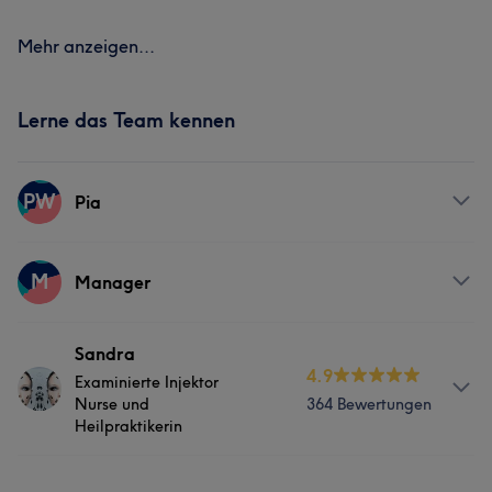
Mehr anzeigen...
Lerne das Team kennen
PW
Pia
Services
M
Manager
Gesicht
Services
Sandra
4.9
Examinierte Injektor
Gesicht
Nurse und
364 Bewertungen
Heilpraktikerin
Info