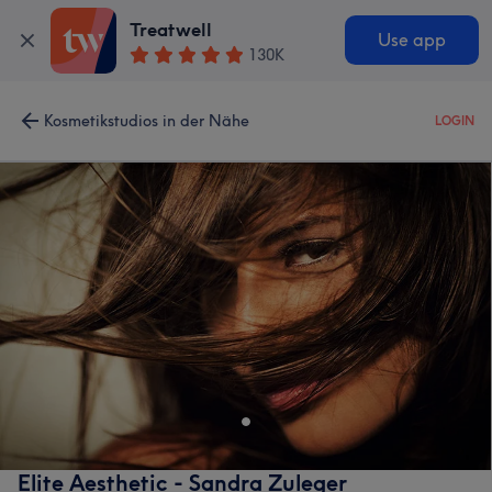
Treatwell
Use app
130K
Kosmetikstudios in der Nähe
LOGIN
Elite Aesthetic - Sandra Zuleger