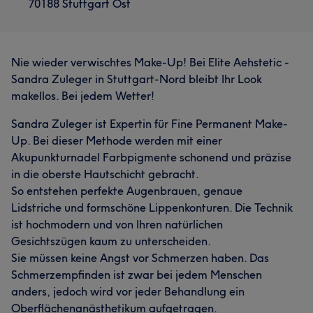
70188 Stuttgart Ost
Volumenaufbau an Lippen und Wangen, die
Behandlung mimischer Falten sowie
Hautverbesserungen bei Kollagenverlust. Besonders
wichtig ist mir dabei, dass jedes Ergebnis individuell
Nie wieder verwischtes Make-Up! Bei Elite Aehstetic -
abgestimmt ist und Ihre natürliche Ausstrahlung
Sandra Zuleger in Stuttgart-Nord bleibt Ihr Look
unterstreicht. Was mich und meine Arbeit besonders
makellos. Bei jedem Wetter!
auszeichnet, ist mein ganzheitlicher Ansatz. Ich
Sandra Zuleger ist Expertin für Fine Permanent Make-
betrachte nicht nur die sichtbaren Zeichen der
Up. Bei dieser Methode werden mit einer
Hautalterung, sondern gehe tiefer – bis in die
Akupunkturnadel Farbpigmente schonend und präzise
körpereigenen Strukturen. Durch gezielte Beratung in
in die oberste Hautschicht gebracht.
den Bereichen Mikronährstoffe, Ernährung und
So entstehen perfekte Augenbrauen, genaue
Hormonbalance unterstütze ich Sie dabei, Ihre
Lidstriche und formschöne Lippenkonturen. Die Technik
Schönheit von innen heraus zu stärken und nachhaltig zu
ist hochmodern und von Ihren natürlichen
erhalten. Ein besonderes Alleinstellungsmerkmal meiner
Gesichtszügen kaum zu unterscheiden.
Praxis sind die von mir entwickelten „Permanent
Sie müssen keine Angst vor Schmerzen haben. Das
Hyalulips“. Dabei handelt es sich um eine innovative
Schmerzempfinden ist zwar bei jedem Menschen
Kombination aus Hyaluron-Unterspritzung und
anders, jedoch wird vor jeder Behandlung ein
Permanent Make-up mit dem Ziel, ein besonders
Oberflächenanästhetikum aufgetragen.
natürliches und harmonisches Lippenbild zu schaffen. Im