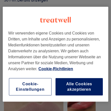
30 Min.
Details anzeigen
Alle Services
Hyaluronargumentation
(
3
)
100 €
Wir verwenden eigene Cookies und Cookies von
Dritten, um Inhalte und Anzeigen zu personalisieren,
Permanent Make-Up
(
3
)
50 €
Medienfunktionen bereitzustellen und unseren
Datenverkehr zu analysieren. Wir geben auch
Gesichtsbehandlungen
(
1
)
50 €
Informationen über die Nutzung unserer Webseite an
unsere Partner für soziale Medien, Werbung und
Analysen weiter.
Cookie-Richtlinien
Unsere Arbeit
Bild anklicken für weitere Details
Cookie-
Alle Cookies
Einstellungen
akzeptieren