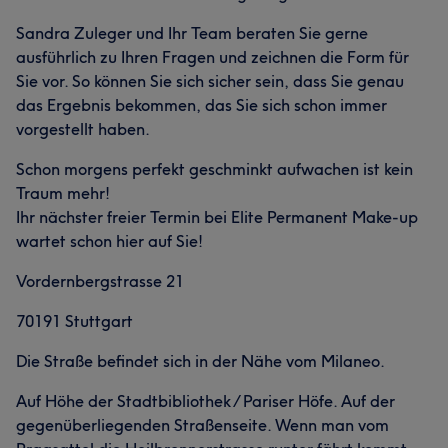
ersten Schritt definiere ich die Lippenkontur präzise
Sandra Zuleger und Ihr Team beraten Sie gerne
durch Permanent Make-up, sodass die natürliche
ausführlich zu Ihren Fragen und zeichnen die Form für
Grenze zwischen Lippe und Haut optimal betont wird.
Sie vor. So können Sie sich sicher sein, dass Sie genau
Allein durch diese exakte Konturierung entsteht bereits
das Ergebnis bekommen, das Sie sich schon immer
ein sichtbarer Volumeneffekt – ganz ohne zusätzliches
vorgestellt haben.
Hyaluron. Anschließend ergänze ich gezielt nur die
Menge an Hyaluron, die für ein ausgewogenes und
Schon morgens perfekt geschminkt aufwachen ist kein
ästhetisches Ergebnis wirklich notwendig ist. Das
Traum mehr!
Resultat sind Lippen, die nicht „gemacht“ wirken,
Ihr nächster freier Termin bei Elite Permanent Make-up
sondern frisch, definiert und natürlich erscheinen –
wartet schon hier auf Sie!
deutlich harmonischer, als es bei einer reinen Hyaluron-
Vordernbergstrasse 21
Behandlung der Fall wäre. Mit meiner langjährigen
Erfahrung, meinem geschulten Blick für Ästhetik und
70191 Stuttgart
meinem Anspruch an höchste Qualität begleite ich Sie
auf Ihrem individuellen Weg zu mehr Ausstrahlung,
Die Straße befindet sich in der Nähe vom Milaneo.
Frische und natürlicher Schönheit.
Auf Höhe der Stadtbibliothek / Pariser Höfe. Auf der
gegenüberliegenden Straßenseite. Wenn man vom
Services