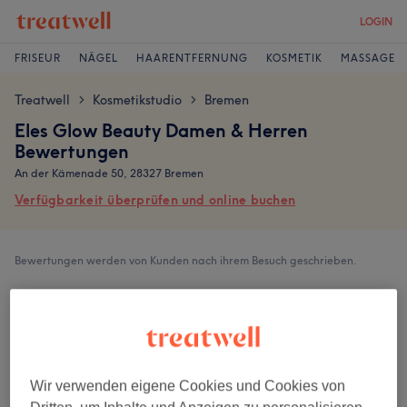
LOGIN
FRISEUR
NÄGEL
HAARENTFERNUNG
KOSMETIK
MASSAGE
Treatwell
Kosmetikstudio
Bremen
>
>
Eles Glow Beauty Damen & Herren
Bewertungen
An der Kämenade 50, 28327 Bremen
Verfügbarkeit überprüfen und online buchen
Bewertungen werden von Kunden nach ihrem Besuch geschrieben.
5,0
21 Bewertungen
Ambiente
Wir verwenden eigene Cookies und Cookies von