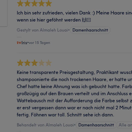
Ich bin sehr zufrieden, vielen Dank :) Meine Haare s
wenn sie hier geföhnt werden 🙌🏻
Gestylt von Almaleh Louai
•
Damenhaarschnitt
Iris
•
vor 15 Tagen
Keine transparente Preisgestaltung, Praktikant wus
shampoonierte die noch trockenen Haare, er hatte u
Chef hatte keine Ahnung was ich gebucht hatte. Far
großzügig auf den Brauen verteilt und im Anschluss er
Wattebausch mit der Aufforderung die Farbe selbst z
er erst vergessen dann war er nach nicht mal 2 Min
fertig. Föhnen war toll. Schnitt sehe ich dann.
Behandelt von Almaleh Louai
•
Damenhaarschnitt
Alle a