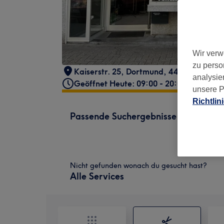
Wir verw
zu perso
Kaiserstr. 25
,
Dortmund
,
44135
analysie
Geöffnet Heute: 09:00 - 20:00
unsere P
Richtlin
Passende Suchergebnisse
Nicht gefunden wonach du gesucht hast?
Alle Services