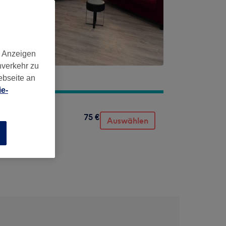
d Anzeigen
nverkehr zu
ebseite an
e-
75 €
Auswählen
n