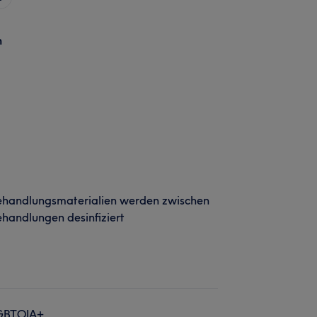
n
ehandlungsmaterialien werden zwischen
handlungen desinfiziert
GBTQIA+