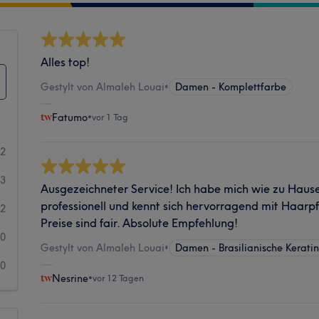
Alles top!
Gestylt von Almaleh Louai
•
Damen - Komplettfarbe
Fatumo
•
vor 1 Tag
82
13
Ausgezeichneter Service! Ich habe mich wie zu Hause
professionell und kennt sich hervorragend mit Haarpf
2
Preise sind fair. Absolute Empfehlung!
0
Gestylt von Almaleh Louai
•
Damen - Brasilianische Kerati
0
Nesrine
•
vor 12 Tagen