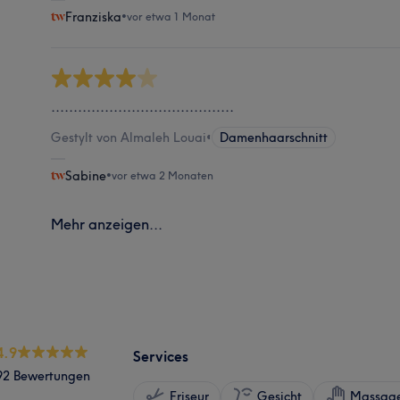
Franziska
•
vor etwa 1 Monat
.........................................
Gestylt von Almaleh Louai
•
Damenhaarschnitt
Sabine
•
vor etwa 2 Monaten
Mehr anzeigen...
4.9
Services
92 Bewertungen
Friseur
Gesicht
Massag