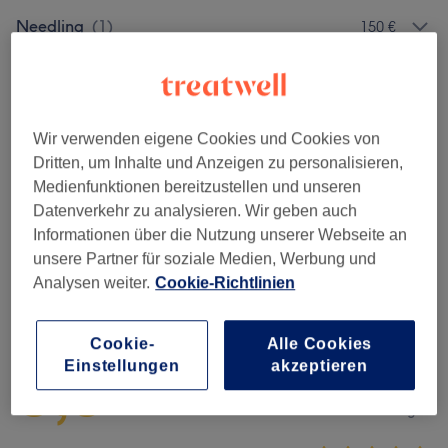
Needling
(
1
)
150 €
Extra Behandlungen
(
4
)
ab 15 €
SkinCeuticals
(
5
)
ab 70 €
Wir verwenden eigene Cookies und Cookies von
Dritten, um Inhalte und Anzeigen zu personalisieren,
Hydrafacial
(
7
)
ab 50 €
Medienfunktionen bereitzustellen und unseren
Datenverkehr zu analysieren. Wir geben auch
Klassische Gesichtsbehandlungen
(
3
)
ab 60 €
Informationen über die Nutzung unserer Webseite an
unsere Partner für soziale Medien, Werbung und
Analysen weiter.
Cookie-Richtlinien
Salonbewertungen
Cookie-
Alle Cookies
5,0
Einstellungen
akzeptieren
25 Bewertungen