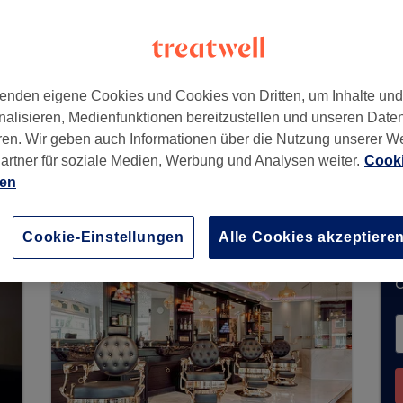
amburg
,
22529
enden eigene Cookies und Cookies von Dritten, um Inhalte un
nalisieren, Medienfunktionen bereitzustellen und unseren Date
ren. Wir geben auch Informationen über die Nutzung unserer W
artner für soziale Medien, Werbung und Analysen weiter.
Cooki
eine Buchungen über Treatwell entgegen. Nutzen
ien
hrer Nähe zu finden.
Dort warten viele erstklassi
Cookie-Einstellungen
Alle Cookies akzeptiere