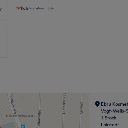
Kati
•
vor etwa 1 Jahr
0
Ebru Kosmet
Vogt-Wells-S
1.Stock
Lokstedt