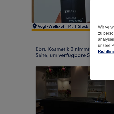
Vogt-Wells-Str 14
,
1.Stock
,
Lokstedt
,
H
Wir verw
zu perso
analysie
unsere P
Ebru Kosmetik 2 nimmt derzeit k
Richtlin
Seite, um
verfügbare Salons in I