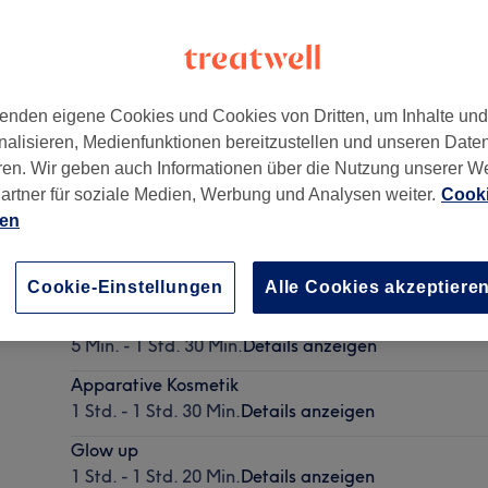
enden eigene Cookies und Cookies von Dritten, um Inhalte un
nalisieren, Medienfunktionen bereitzustellen und unseren Date
f
,
Düsseldorf, Stadtmitte
,
40212
ren. Wir geben auch Informationen über die Nutzung unserer W
artner für soziale Medien, Werbung und Analysen weiter.
Cooki
ien
Gesichtsbehandlung - Aquafacial
1 Std. - 1 Std. 30 Min.
Details anzeigen
Cookie-Einstellungen
Alle Cookies akzeptiere
Augenbrauen
5 Min. - 1 Std. 30 Min.
Details anzeigen
Apparative Kosmetik
1 Std. - 1 Std. 30 Min.
Details anzeigen
Glow up
1 Std. - 1 Std. 20 Min.
Details anzeigen