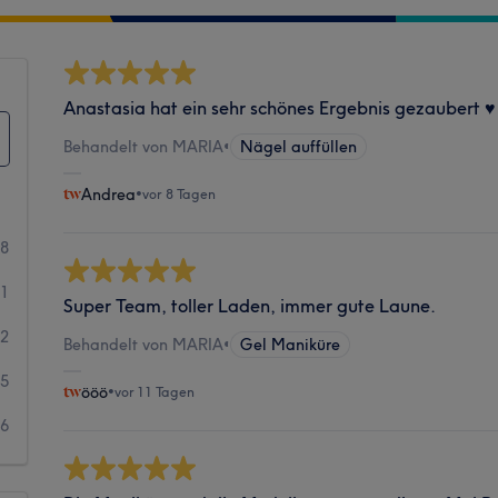
Anastasia hat ein sehr schönes Ergebnis gezaubert ♥️
Behandelt von MARIA
•
Nägel auffüllen
Andrea
•
vor 8 Tagen
58
61
Super Team, toller Laden, immer gute Laune.
12
Behandelt von MARIA
•
Gel Maniküre
5
ööö
•
vor 11 Tagen
6