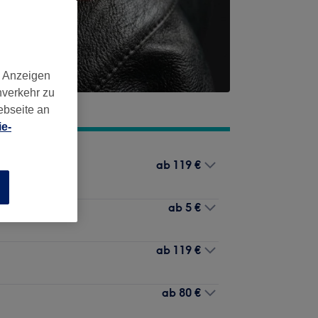
d Anzeigen
nverkehr zu
ebseite an
e-
ab
119 €
n
ab
5 €
ab
119 €
ab
80 €