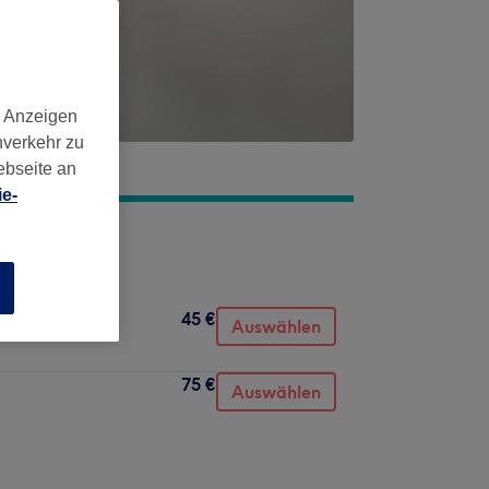
d Anzeigen
nverkehr zu
ebseite an
e-
n
45 €
Auswählen
75 €
Auswählen