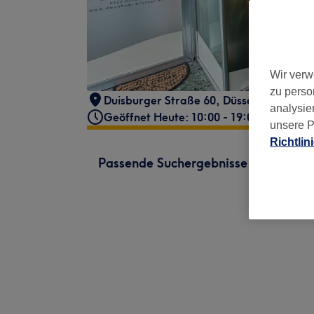
Wir verw
zu perso
Duisburger Straße 60
,
Düsseldorf
,
4047
analysie
Geöffnet Heute: 10:00 - 19:00
unsere P
Richtlin
Passende Suchergebnisse