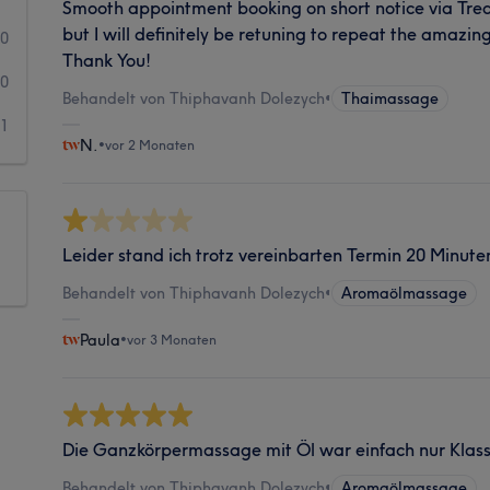
Smooth appointment booking on short notice via Treat
but I will definitely be retuning to repeat the amaz
0
Thank You!
0
Behandelt von Thiphavanh Dolezych
•
Thaimassage
1
N.
•
vor 2 Monaten
Leider stand ich trotz vereinbarten Termin 20 Minuten
Behandelt von Thiphavanh Dolezych
•
Aromaölmassage
Paula
•
vor 3 Monaten
Die Ganzkörpermassage mit Öl war einfach nur Klass
Behandelt von Thiphavanh Dolezych
•
Aromaölmassage