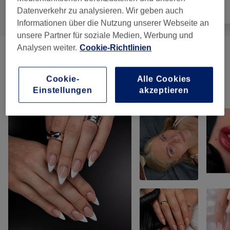
Alle
Nägel
Gesicht
Datenverkehr zu analysieren. Wir geben auch
Informationen über die Nutzung unserer Webseite an
unsere Partner für soziale Medien, Werbung und
Analysen weiter.
Cookie-Richtlinien
Nagelmodellage
(
4
)
ab 39 €
Cookie-
Alle Cookies
Unsere Arbeit
Einstellungen
akzeptieren
Bild anklicken für weitere Details