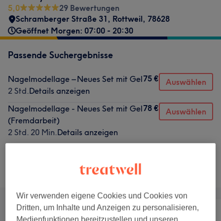
5,0
29 Bewertungen
Schramberger Straße 31
,
Rottweil
,
78628
Geöffnet Morgen: 07:00 - 20:30
Passende Suchergebnisse
75 €
Nagelmodellage – Neues Set mit Gel
Auswählen
2 Std.
Details anzeigen
78 €
Nagelmodellage - Neues Set mit Gel
Auswählen
(Fremdarbeit)
2 Std. 20 Min.
Details anzeigen
Nicht gefunden wonach du gesucht hast?
Alle Services
Wir verwenden eigene Cookies und Cookies von
Dritten, um Inhalte und Anzeigen zu personalisieren,
Medienfunktionen bereitzustellen und unseren