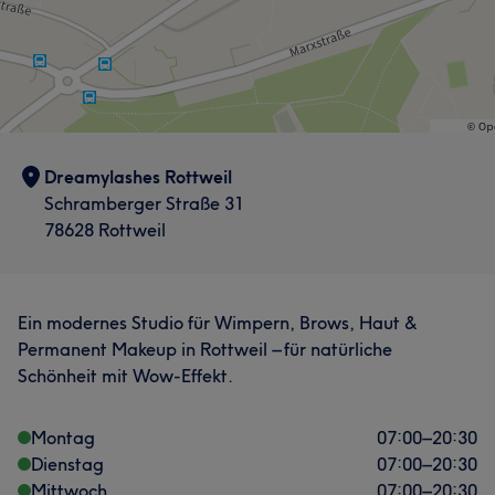
Individualität liegt. Meine Mission ist es, jedem meiner
Kunden zu helfen, seine einzigartige Schönheit zu
entdecken und hervorzuheben.
Services
Dreamylashes Rottweil
Nägel
Gesicht
Schramberger Straße 31
78628 Rottweil
Portfolio
Ein modernes Studio für Wimpern, Brows, Haut &
Permanent Makeup in Rottweil – für natürliche
Schönheit mit Wow-Effekt.
Montag
07:00
–
20:30
Dienstag
07:00
–
20:30
Mittwoch
07:00
–
20:30