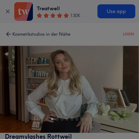
Treatwell
Use app
130K
Kosmetikstudios in der Nähe
LOGIN
Dreamylashes Rottweil