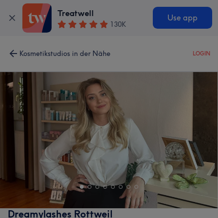
Treatwell
Use app
130K
Kosmetikstudios in der Nähe
LOGIN
Dreamylashes Rottweil