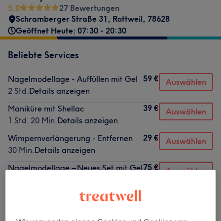
5,0
27 Bewertungen
Schramberger Straße 31
,
Rottweil
,
78628
Geöffnet Heute: 07:30 - 20:30
Beliebte Services
59 €
Nagelmodellage - Auffüllen mit Gel
Auswählen
2 Std.
Details anzeigen
39 €
Maniküre mit Shellac
Auswählen
1 Std. 20 Min.
Details anzeigen
29 €
Wimpernverlängerung - Entfernen
Auswählen
30 Min.
Details anzeigen
75 €
Nagelmodellage – Neues Set mit Gel
Auswählen
2 Std.
Details anzeigen
59 €
Wimpernlifting inkl. färben &
Auswählen
Laminierung