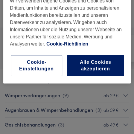
1 Std.
Details anzeigen
Wir verwenden eigene Cookies und Cookies von
Dritten, um Inhalte und Anzeigen zu personalisieren,
Medienfunktionen bereitzustellen und unseren
Alle Services
Datenverkehr zu analysieren. Wir geben auch
Informationen über die Nutzung unserer Webseite an
unsere Partner für soziale Medien, Werbung und
Analysen weiter.
Cookie-Richtlinien
Alle
Nägel
Gesicht
Cookie-
Alle Cookies
Einstellungen
akzeptieren
Permanent Make-Up
(
2
)
ab 129 €
Wimpernverlängerungen
(
9
)
ab 29 €
Augenbrauen & Wimpernbehandlungen
(
3
)
ab 59 €
Gesichtsbehandlungen
(
3
)
ab 49 €