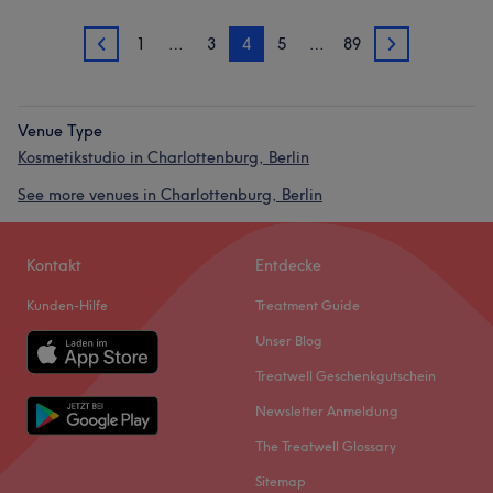
1
…
3
4
5
…
89
3
5
Venue Type
Kosmetikstudio in Charlottenburg, Berlin
See more venues in Charlottenburg, Berlin
Kontakt
Entdecke
Kunden-Hilfe
Treatment Guide
Unser Blog
Treatwell Geschenkgutschein
Newsletter Anmeldung
The Treatwell Glossary
Sitemap