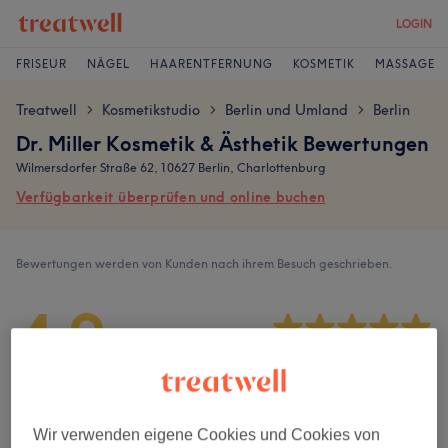
LOGIN
FRISEUR
NÄGEL
HAARENTFERNUNG
KOSMETIK
MASSAGE
Treatwell
Kosmetikstudio
Berlin und Umland
Berlin
>
>
>
Dr. Miller Kosmetik & Ästhetik Bewertungen
Wilmersdorfer Straße 62, 10627 Berlin, Charlottenburg
Verfügbarkeit überprüfen und online buchen
Bewertungen werden von Kunden nach ihrem Besuch geschrieben.
4,9
597 Bewertungen
Ambiente
Wir verwenden eigene Cookies und Cookies von