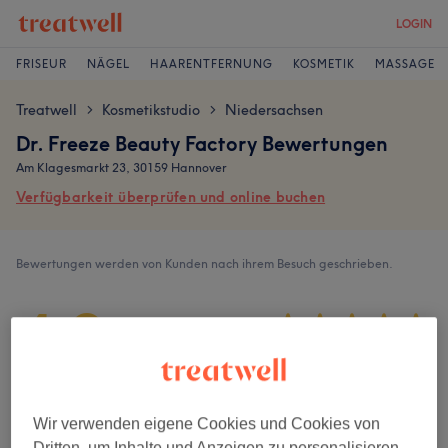
LOGIN
FRISEUR
NÄGEL
HAARENTFERNUNG
KOSMETIK
MASSAGE
Treatwell
Kosmetikstudio
Niedersachsen
>
>
Dr. Freeze Beauty Factory Bewertungen
Am Klagesmarkt 23, 30159 Hannover
Verfügbarkeit überprüfen und online buchen
Bewertungen werden von Kunden nach ihrem Besuch geschrieben.
4,9
495 Bewertungen
Ambiente
Wir verwenden eigene Cookies und Cookies von
Dritten, um Inhalte und Anzeigen zu personalisieren,