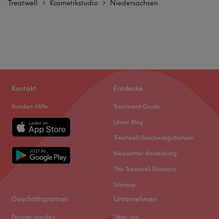
Treatwell
Kosmetikstudio
Niedersachsen
>
>
Kontakt
Entdecke
Kunden-Hilfe
Treatment Guide
Unser Blog
Treatwell Geschenkgutschein
Newsletter Anmeldung
The Treatwell Glossary
Sitemap
Geschäftspartner
Unternehmen
Partner werden
Über uns