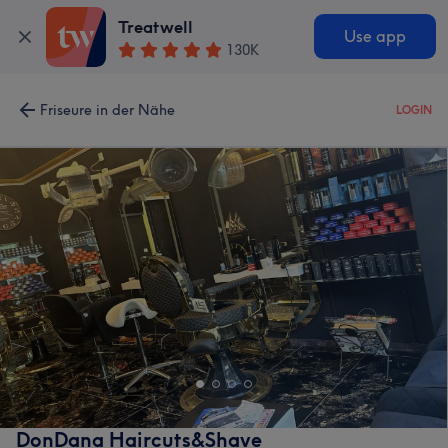
Treatwell
Use app
130K
Friseure in der Nähe
LOGIN
DonDana Haircuts&Shave