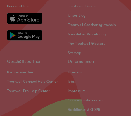
Kunden-Hilfe
Treatment Guide
Unser Blog
Treatwell Geschenkgutschein
Newsletter Anmeldung
The Treatwell Glossary
Sitemap
Geschäftspartner
Unternehmen
Partner werden
Über uns
Treatwell Connect Help Center
Jobs
Treatwell Pro Help Center
Impressum
Cookie-Einstellungen
Rechtliches & GDPR
© 2026 Treatwell DACH GmbH