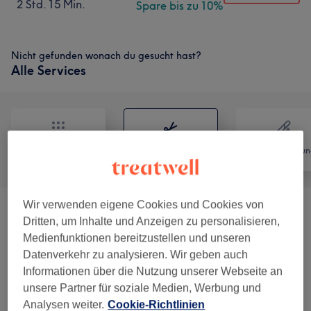
2 Std. 15 Min.
Spare bis zu 10%
Nicht gefunden wonach du gesucht hast?
Alle Services
Alle
Friseur
Haarentfernun
Wir verwenden eigene Cookies und Cookies von
Damen - Farbe & Coloration
(
11
)
ab 22,50 €
Dritten, um Inhalte und Anzeigen zu personalisieren,
Medienfunktionen bereitzustellen und unseren
Damen - Haarschnitte & Stylings
(
4
)
ab 40,50 €
Datenverkehr zu analysieren. Wir geben auch
Informationen über die Nutzung unserer Webseite an
Haarverlängerung
(
1
)
ab 50 €
unsere Partner für soziale Medien, Werbung und
Analysen weiter.
Cookie-Richtlinien