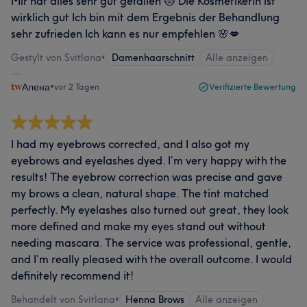
Mir hat alles sehr gut gefallen 😻 Die Kosmetikerin ist
wirklich gut Ich bin mit dem Ergebnis der Behandlung
sehr zufrieden Ich kann es nur empfehlen 🌸💋
Gestylt von Svitlana
•
Damenhaarschnitt
Alle anzeigen
Алена
•
vor 2 Tagen
Verifizierte Bewertung
I had my eyebrows corrected, and I also got my
eyebrows and eyelashes dyed. I’m very happy with the
results! The eyebrow correction was precise and gave
my brows a clean, natural shape. The tint matched
perfectly. My eyelashes also turned out great, they look
more defined and make my eyes stand out without
needing mascara. The service was professional, gentle,
and I’m really pleased with the overall outcome. I would
definitely recommend it!
Behandelt von Svitlana
•
Henna Brows
Alle anzeigen