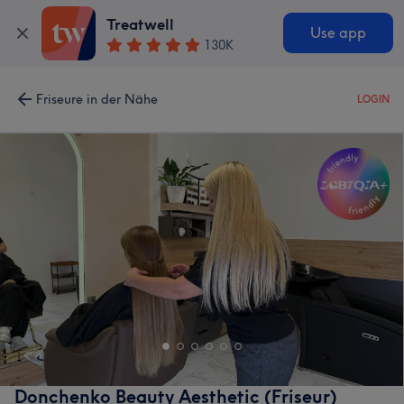
Treatwell
Use app
130K
Friseure in der Nähe
LOGIN
Donchenko Beauty Aesthetic (Friseur)