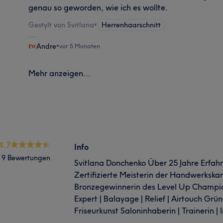
genau so geworden, wie ich es wollte.
Gestylt von Svitlana
•
Herrenhaarschnitt
Andre
•
vor 5 Monaten
Mehr anzeigen...
4.7
Info
9 Bewertungen
Svitlana Donchenko Über 25 Jahre Erfah
Zertifizierte Meisterin der Handwerkska
Bronzegewinnerin des Level Up Champion
Expert | Balayage | Relief | Airtouch Gr
Friseurkunst Saloninhaberin | Trainerin | 