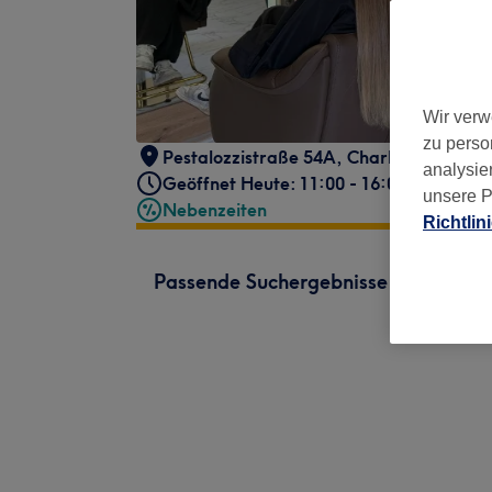
Wir verw
zu perso
Pestalozzistraße 54A
,
Charlottenburg
,
analysie
Geöffnet Heute: 11:00 - 16:00
unsere P
Nebenzeiten
Richtlin
Passende Suchergebnisse