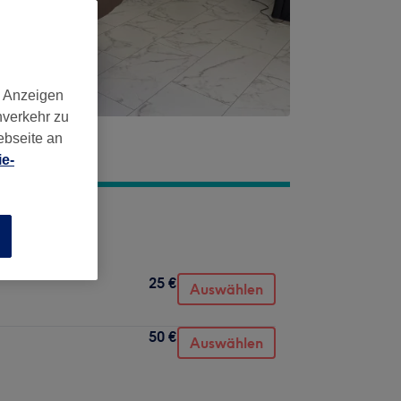
d Anzeigen
nverkehr zu
ebseite an
e-
n
25 €
Auswählen
50 €
Auswählen