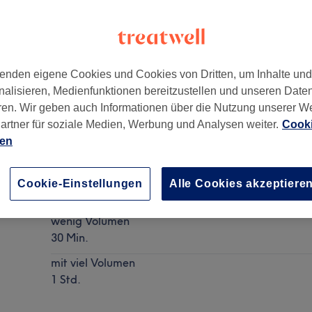
enden eigene Cookies und Cookies von Dritten, um Inhalte un
nalisieren, Medienfunktionen bereitzustellen und unseren Date
Berlin
,
10627
ren. Wir geben auch Informationen über die Nutzung unserer W
artner für soziale Medien, Werbung und Analysen weiter.
Cooki
ien
Kinder (bis 12 Jahre) - Haarschnitt
Cookie-Einstellungen
Alle Cookies akzeptiere
Details anzeigen
wenig Volumen
30 Min.
mit viel Volumen
1 Std.