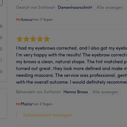
Gestylt von Svitlana
•
Damenhaarschnitt
Alle anzeigen
Алена
•
vor 3 Tagen
8
0
I had my eyebrows corrected, and I also got my eye
0
I’m very happy with the results! The eyebrow correc
1
my brows a clean, natural shape. The tint matched pe
turned out great, they look more defined and make m
0
needing mascara. The service was professional, gentl
with the overall outcome. I would definitely recommen
Behandelt von Svitlana
•
Henna Brows
Alle anzeigen
María
•
vor 3 Tagen
Salonantwort anzeigen