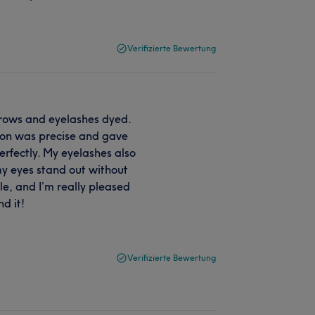
Verifizierte Bewertung
brows and eyelashes dyed.
tion was precise and gave
rfectly. My eyelashes also
y eyes stand out without
e, and I’m really pleased
d it!
Verifizierte Bewertung