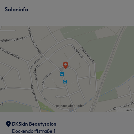
Saloninfo
DKSkin Beautysalon
Dockendorffstraße 1