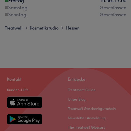
Freitag
10:00
–
17:00
Samstag
Geschlossen
Sonntag
Geschlossen
Treatwell
Kosmetikstudio
Hessen
>
>
Kontakt
Entdecke
Kunden-Hilfe
Treatment Guide
Unser Blog
Treatwell Geschenkgutschein
Newsletter Anmeldung
The Treatwell Glossary