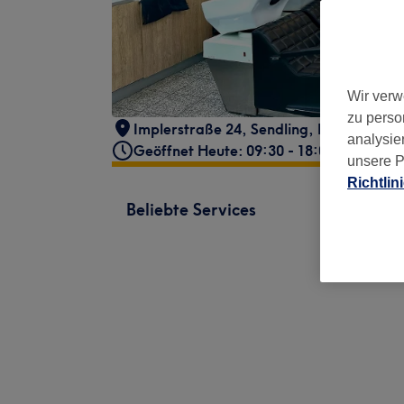
Wir verw
zu perso
Implerstraße 24
,
Sendling
,
München
,
81
analysie
Geöffnet Heute: 09:30 - 18:00
unsere P
Richtlin
Beliebte Services