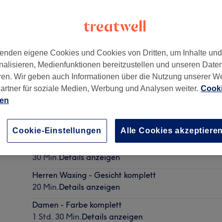
enden eigene Cookies und Cookies von Dritten, um Inhalte un
nalisieren, Medienfunktionen bereitzustellen und unseren Date
371
ren. Wir geben auch Informationen über die Nutzung unserer W
artner für soziale Medien, Werbung und Analysen weiter.
Cooki
ien
Herren - Schneiden
20 Min.
Details anzeigen
Cookie-Einstellungen
Alle Cookies akzeptiere
Herren - Waschen & Schneiden
30 Min.
Details anzeigen
Herren Waxing - Gesicht komplett
20 Min.
Details anzeigen
Damen - Farbe komplett
1 Std. 30 Min.
Details anzeigen