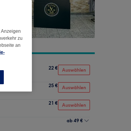
d Anzeigen
nverkehr zu
ebseite an
e-
22 €
Auswählen
n
25 €
Auswählen
21 €
Auswählen
ab
49 €