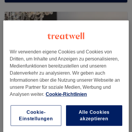
Wir verwenden eigene Cookies und Cookies von
Dritten, um Inhalte und Anzeigen zu personalisieren,
Medienfunktionen bereitzustellen und unseren
Datenverkehr zu analysieren. Wir geben auch
Informationen über die Nutzung unserer Webseite an
unsere Partner für soziale Medien, Werbung und
Analysen weiter.
Cookie-Richtlinien
The Secret Hair Studio by Sadik
2311 reviews
Cookie-
Alle Cookies
Einstellungen
akzeptieren
Müllerstraße 133a (im Innenhof, Seitenflügel rechts),
13349 Berlin, Wedding