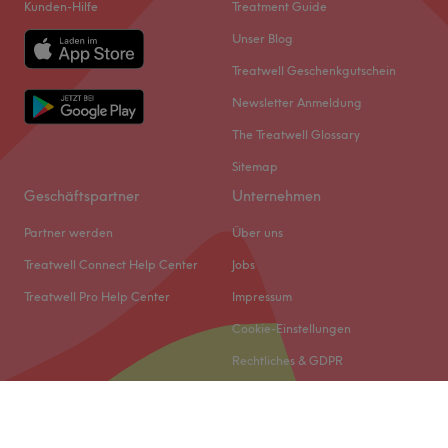
Kunden-Hilfe
Treatment Guide
Unser Blog
Treatwell Geschenkgutschein
Newsletter Anmeldung
The Treatwell Glossary
Sitemap
Geschäftspartner
Unternehmen
Partner werden
Über uns
Treatwell Connect Help Center
Jobs
Treatwell Pro Help Center
Impressum
Cookie-Einstellungen
Rechtliches & GDPR
© 2026 Treatwell DACH GmbH