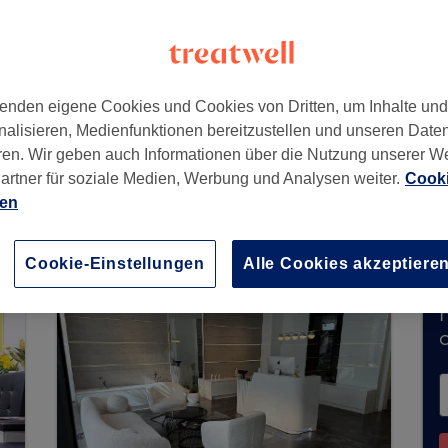
hen
,
80801
enden eigene Cookies und Cookies von Dritten, um Inhalte un
nalisieren, Medienfunktionen bereitzustellen und unseren Date
ren. Wir geben auch Informationen über die Nutzung unserer W
artner für soziale Medien, Werbung und Analysen weiter.
Cooki
zeit keine Buchungen über Treatwell entgege
ien
e Salons in Ihrer Nähe zu finden.
Dort warten vi
Cookie-Einstellungen
Alle Cookies akzeptiere