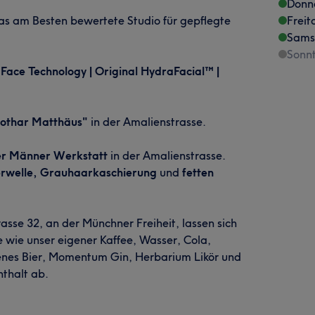
Donn
as am Besten bewertete Studio für gepflegte
Freit
Sams
Sonn
Face Technology | Original HydraFacial™ |
Lothar Matthäus"
in der Amalienstrasse.
er Männer Werkstatt
in der Amalienstrasse.
rwelle, Grauhaarkaschierung
und
fetten
asse 32, an der Münchner Freiheit, lassen sich
wie unser eigener Kaffee, Wasser, Cola,
igenes Bier, Momentum Gin, Herbarium Likör und
thalt ab.