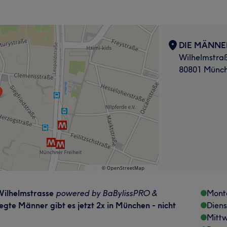
DIE MÄNNE
Wilhelmstra
80801 Münc
Wilhelmstrasse
powered by BaBylissPRO &
Mont
egte Männer gibt es jetzt 2x in München - nicht
Dien
Mitt