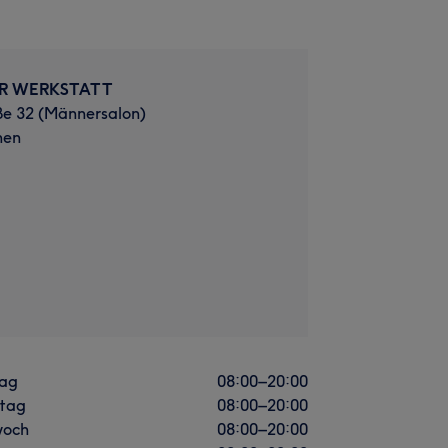
R WERKSTATT
ße 32 (Männersalon)
hen
ag
08:00
–
20:00
stag
08:00
–
20:00
woch
08:00
–
20:00