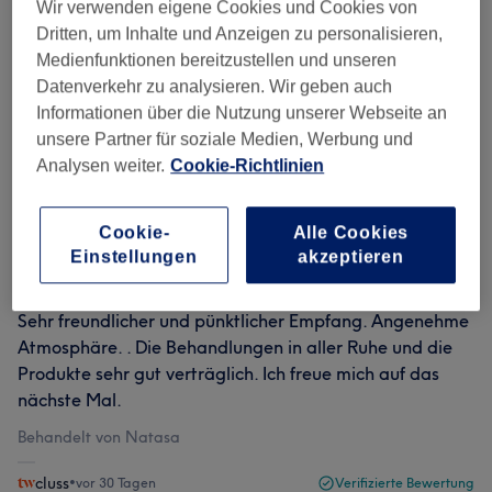
Wir verwenden eigene Cookies und Cookies von
Dritten, um Inhalte und Anzeigen zu personalisieren,
Bewertungen filtern
Medienfunktionen bereitzustellen und unseren
Datenverkehr zu analysieren. Wir geben auch
Bewertung
Nach Sternen filtern
Informationen über die Nutzung unserer Webseite an
unsere Partner für soziale Medien, Werbung und
Analysen weiter.
Cookie-Richtlinien
Verifizierte Bewertungen
Geschrieben von unseren Kunden, damit du weißt, was
dich in jedem Salon erwartet.
Cookie-
Alle Cookies
Einstellungen
akzeptieren
Sehr freundlicher und pünktlicher Empfang. Angenehme
Atmosphäre. . Die Behandlungen in aller Ruhe und die
Produkte sehr gut verträglich. Ich freue mich auf das
nächste Mal.
Behandelt von Natasa
cluss
•
vor 30 Tagen
Verifizierte Bewertung