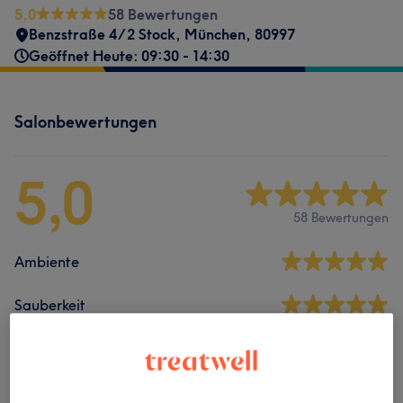
5,0
58 Bewertungen
Benzstraße 4/2 Stock
,
München
,
80997
Geöffnet Heute: 09:30 - 14:30
Salonbewertungen
5,0
58 Bewertungen
Ambiente
Sauberkeit
Service