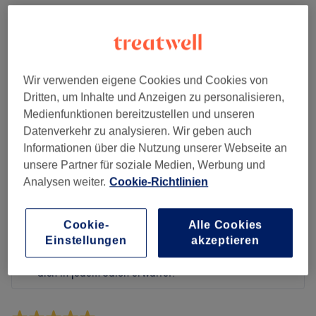
Sauberkeit
Service
Wir verwenden eigene Cookies und Cookies von
Dritten, um Inhalte und Anzeigen zu personalisieren,
Medienfunktionen bereitzustellen und unseren
Bewertungen filtern
Datenverkehr zu analysieren. Wir geben auch
Informationen über die Nutzung unserer Webseite an
Behandlung
Alle Bewertungen
unsere Partner für soziale Medien, Werbung und
Analysen weiter.
Cookie-Richtlinien
Bewertung
Nach Sternen filtern
Cookie-
Alle Cookies
Einstellungen
akzeptieren
Verifizierte Bewertungen
Geschrieben von unseren Kunden, damit du weißt, was
dich in jedem Salon erwartet.