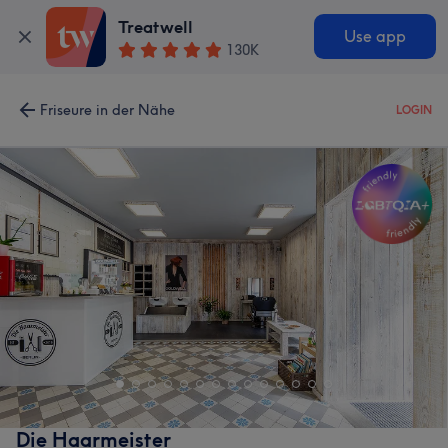
Treatwell
Use app
130K
Friseure in der Nähe
LOGIN
Die Haarmeister