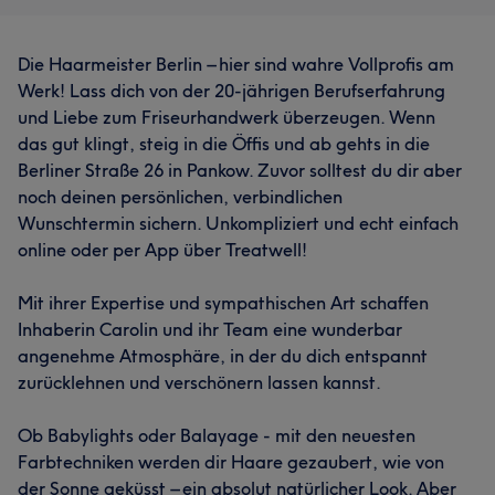
unserem Namen. #Sprachen deutsch, english, türkçe
#Auszeichnungen -TOP RATED SALON AWARD 🏆
Die Haarmeister Berlin – hier sind wahre Vollprofis am
2019,2020,2023,2024 in ganz Deutschland -SHARE
Werk! Lass dich von der 20-jährigen Berufserfahrung
YOUR HAIR ABZEICHEN Haarspenden an die Deutsche
und Liebe zum Friseurhandwerk überzeugen. Wenn
Krebshilfe -LGBTQIA ABZEICHEN 🏳️‍🌈 freundlich und
das gut klingt, steig in die Öffis und ab gehts in die
sicherer Ort -1.PLATZ 🏆 bei der Ausbildung in der
Berliner Straße 26 in Pankow. Zuvor solltest du dir aber
Goldwell. Akademie #Beruflicher Werdegang und
noch deinen persönlichen, verbindlichen
Abschlüsse -Friseurinhaberin seit 2019 -Friseur Innungs
Wunschtermin sichern. Unkompliziert und echt einfach
Meisterin seit 2019 -Meisterbrief der Handwerkskammer
online oder per App über Treatwell!
und Friseur Innung Berlin seit 2018 -Salonleitung unter
anderem einer bekannten Friseurkette in Berlin und
Mit ihrer Expertise und sympathischen Art schaffen
Trainerin für Auszubildende und Gesellen von 2009-2017
Inhaberin Carolin und ihr Team eine wunderbar
-Friseurgesellin seit 2009 -Stellvertretende Salonleitung
angenehme Atmosphäre, in der du dich entspannt
2008 als Auszubildene im 3.Lehrjahr -Friseurausbildung
zurücklehnen und verschönern lassen kannst.
2006-2009 -Friseurjobs als Assistent 2004-2006
Ob Babylights oder Balayage - mit den neuesten
Services
Farbtechniken werden dir Haare gezaubert, wie von
der Sonne geküsst – ein absolut natürlicher Look. Aber
Friseur
Massage