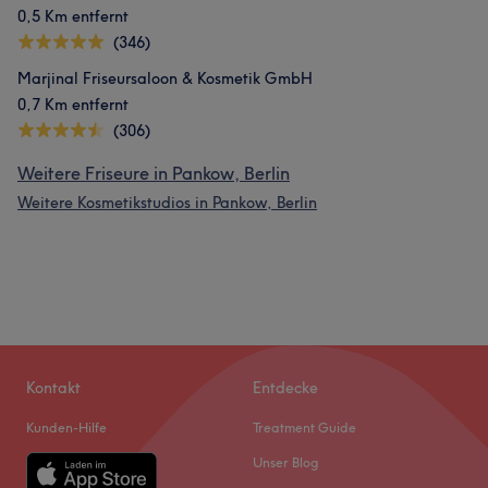
0,5 Km entfernt
Professionell
66
Sympathisch
59
Kompetent
51
(346)
Talentiert
29
Marjinal Friseursaloon & Kosmetik GmbH
0,7 Km entfernt
(306)
Weitere Friseure in Pankow, Berlin
Weitere Kosmetikstudios in Pankow, Berlin
Kontakt
Entdecke
Kunden-Hilfe
Treatment Guide
Unser Blog