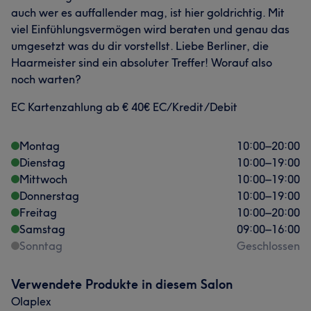
auch wer es auffallender mag, ist hier goldrichtig. Mit
viel Einfühlungsvermögen wird beraten und genau das
Portfolio
umgesetzt was du dir vorstellst. Liebe Berliner, die
Haarmeister sind ein absoluter Treffer! Worauf also
noch warten?
EC Kartenzahlung ab € 40€ EC/Kredit/Debit
Montag
10:00
–
20:00
Dienstag
10:00
–
19:00
Mittwoch
10:00
–
19:00
Donnerstag
10:00
–
19:00
Freitag
10:00
–
20:00
Samstag
09:00
–
16:00
Sonntag
Geschlossen
Verwendete Produkte in diesem Salon
Was unsere Kunden über Betty sagen
Olaplex