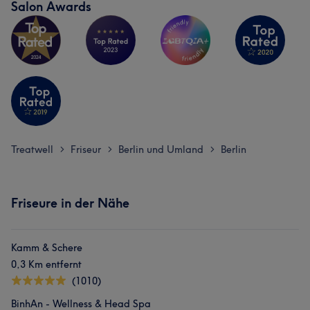
Salon Awards
Sympathisch
53
Herzlich
49
Professionell
45
Kompetent
36
Treatwell
Friseur
Berlin und Umland
Berlin
>
>
>
Friseure in der Nähe
Kamm & Schere
0,3 Km entfernt
(1010)
Was unsere Kunden über Doreen sagen
BinhAn - Wellness & Head Spa