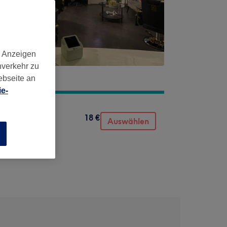
d Anzeigen
nverkehr zu
ebseite an
e-
18 €
Auswählen
n