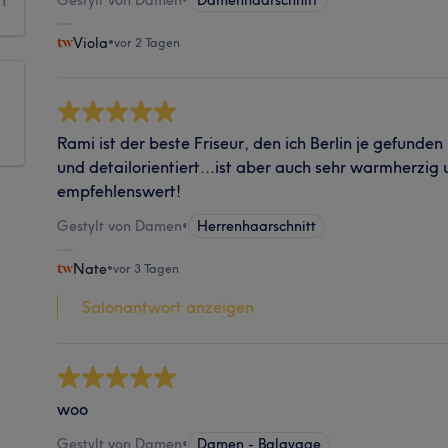
1
Viola
•
vor 2 Tagen
Rami ist der beste Friseur, den ich Berlin je gefunden
und detailorientiert...ist aber auch sehr warmherzig 
empfehlenswert!
Gestylt von Damen
•
Herrenhaarschnitt
Nate
•
vor 3 Tagen
Salonantwort anzeigen
woo
Gestylt von Damen
•
Damen - Balayage