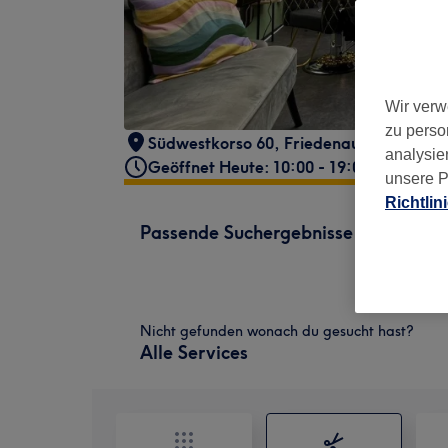
Wir verw
zu perso
Südwestkorso 60
,
Friedenau
,
Berlin
,
12
analysie
Geöffnet Heute: 10:00 - 19:00
unsere P
Richtlin
Passende Suchergebnisse
Nicht gefunden wonach du gesucht hast?
Alle Services