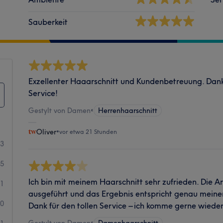
Sauberkeit
Exzellenter Haaarschnitt und Kundenbetreuung. Dank
Service!
Gestylt von Damen
•
Herrenhaarschnitt
Oliver
•
vor etwa 21 Stunden
43
5
Ich bin mit meinem Haarschnitt sehr zufrieden. Die Ar
1
ausgeführt und das Ergebnis entspricht genau meinen
0
Dank für den tollen Service – ich komme gerne wieder
Gestylt von Damen
•
Damenhaarschnitt