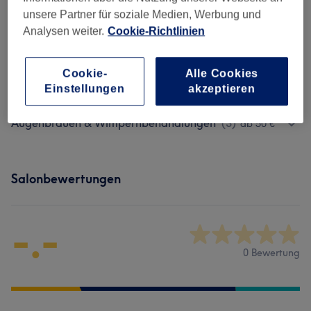
1 Std. 30 Min.
Details anzeigen
unsere Partner für soziale Medien, Werbung und
Analysen weiter.
Cookie-Richtlinien
Alle Services
Cookie-
Alle Cookies
Permanent Make-Up
(
5
)
Einstellungen
akzeptieren
ab 50 €
Augenbrauen & Wimpernbehandlungen
(
3
)
ab 50 €
Salonbewertungen
-.-
0 Bewertung