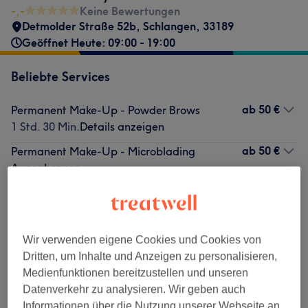
-,-
Keine Bewertungen
Detmolder Straße 52b
,
Schlangen
,
33189
Geöffnet Heute: 09:00 - 19:00
Beliebte Services
ab
50 €
Permanent Make-Up - Powder Brows
1 Std. 30 Min.
Details anzeigen
ab
50 €
Permanent Make-Up - Microblading
Augenbrauen
1 Std. 30 Min.
Details anzeigen
ab
50 €
Augenbrauenlifting
1 Std.
Details anzeigen
Wir verwenden eigene Cookies und Cookies von
60 €
Wimpernlifting mit färben
Auswählen
Dritten, um Inhalte und Anzeigen zu personalisieren,
1 Std.
Details anzeigen
Medienfunktionen bereitzustellen und unseren
Datenverkehr zu analysieren. Wir geben auch
ab
60 €
Permanent Make-Up - Kombi Brows
Informationen über die Nutzung unserer Webseite an