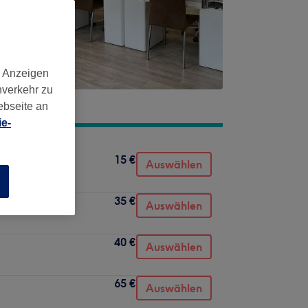
d Anzeigen
nverkehr zu
ebseite an
e-
15 €
Auswählen
n
35 €
Auswählen
40 €
Auswählen
65 €
Auswählen