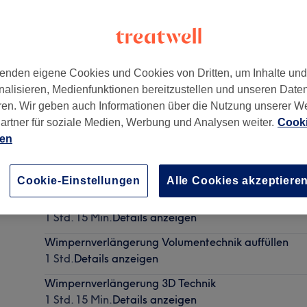
enden eigene Cookies und Cookies von Dritten, um Inhalte un
nalisieren, Medienfunktionen bereitzustellen und unseren Date
tschland
ren. Wir geben auch Informationen über die Nutzung unserer W
artner für soziale Medien, Werbung und Analysen weiter.
Cooki
ien
Wimpernverlängerung entfernen
15 Min.
Details anzeigen
Cookie-Einstellungen
Alle Cookies akzeptiere
Wimpernverlängerung 1:1 Technik auffüllen
1 Std. 15 Min.
Details anzeigen
Wimpernverlängerung Volumentechnik auffüllen
1 Std.
Details anzeigen
Wimpernverlängerung 3D Technik
1 Std. 15 Min.
Details anzeigen