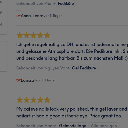
6
Behandelt von Phan
•
Pediküre
5
Anna-Lena
•
vor 8 Tagen
4
Ich gehe regelmäßig zu DH, und es ist jedesmal eine p
und gelassene Atmosphäre dort. Die Pediküre inkl. Sh
und besonders lang haltbar. Bis zum nächsten Mal! :)
Behandelt von Nguyen Van
•
Gel Pediküre
Larissa
•
vor 10 Tagen
My cateye nails look very polished, thin gel layer an
nailartist had a good asthetic eye. Price great too.
Behandelt von Hang
•
Gelmodellage
Alle anzeigen