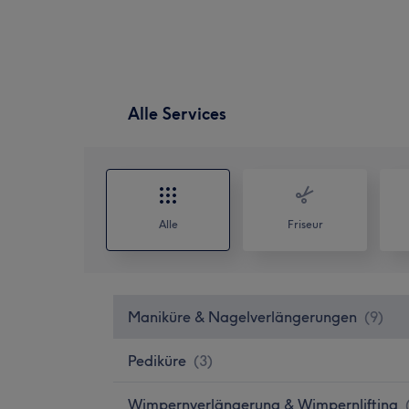
Alle Services
Alle
Friseur
Maniküre & Nagelverlängerungen
(
9
)
Pediküre
(
3
)
Wimpernverlängerung & Wimpernlifting