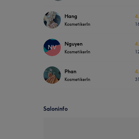
Hang
4
KosmetikerIn
1
Nguyen
4
NV
KosmetikerIn
1
Phan
4
KosmetikerIn
3
Saloninfo