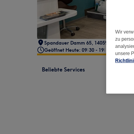
Wir verw
zu perso
Spandauer Damm 65, 14059 Berlin, Deu
analysie
Geöffnet Heute: 09:30 - 19:15
unsere P
Richtlin
Beliebte Services