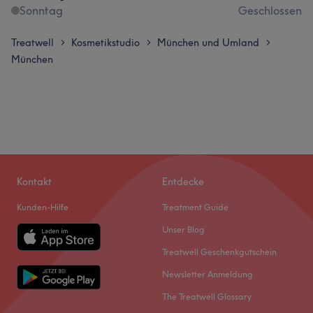
Sonntag
Geschlossen
Treatwell
Kosmetikstudio
München und Umland
>
>
>
München
Kontakt
Entdecke
Kunden-Hilfe
Treatment Guide
Unser Blog
Treatwell Geschenkgutschein
Newsletter Anmeldung
The Treatwell Glossary