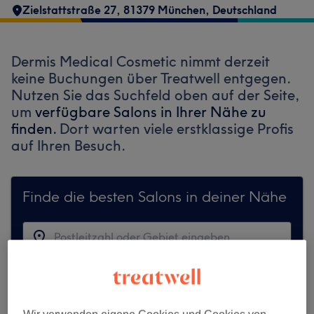
Zielstattstraße 27, 81379 München, Deutschland
Dermis Medical Cosmetic nimmt derzeit
keine Buchungen über Treatwell entgegen.
Nutzen Sie das Suchfeld oben auf der Seite,
um
verfügbare Salons in Ihrer Nähe zu
finden.
Dort warten viele erstklassige Profis
auf Ihren Besuch.
Finde die besten Salons in deiner Nähe
Auf Treatwell finden