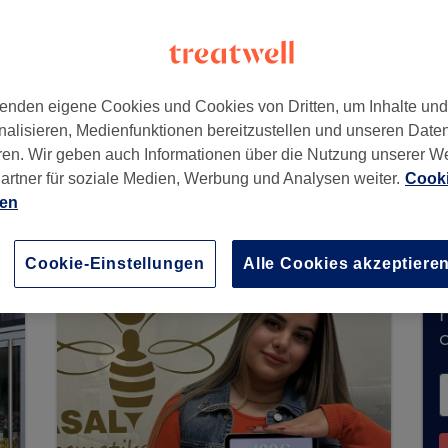
enden eigene Cookies und Cookies von Dritten, um Inhalte un
nalisieren, Medienfunktionen bereitzustellen und unseren Date
ren. Wir geben auch Informationen über die Nutzung unserer W
artner für soziale Medien, Werbung und Analysen weiter.
Cooki
rzeit keine Buchungen über Treatwell entgege
ien
ns in Ihrer Nähe zu finden.
Dort warten viele er
Cookie-Einstellungen
Alle Cookies akzeptiere