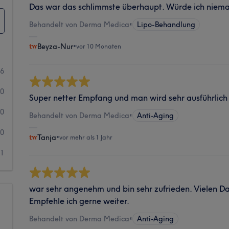
Das war das schlimmste überhaupt. Würde ich niem
Behandelt von Derma Medica
•
Lipo-Behandlung
Beyza-Nur
•
vor 10 Monaten
6
0
Super netter Empfang und man wird sehr ausführlich
0
Behandelt von Derma Medica
•
Anti-Aging
0
Tanja
•
vor mehr als 1 Jahr
1
war sehr angenehm und bin sehr zufrieden. Vielen Da
Empfehle ich gerne weiter.
Behandelt von Derma Medica
•
Anti-Aging