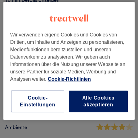
10 Min.
Details anzeigen
Alle Services
Wir verwenden eigene Cookies und Cookies von
Maniküre & Pediküre
(
13
)
ab 1 €
Dritten, um Inhalte und Anzeigen zu personalisieren,
Medienfunktionen bereitzustellen und unseren
Nagelmodellage
(
23
)
ab 10 €
Datenverkehr zu analysieren. Wir geben auch
Informationen über die Nutzung unserer Webseite an
unsere Partner für soziale Medien, Werbung und
Salonbewertungen
Analysen weiter.
Cookie-Richtlinien
4,4
Cookie-
Alle Cookies
Einstellungen
akzeptieren
13 Bewertungen
Ambiente