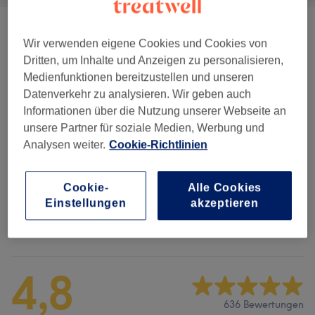
Wimpern
(
2
)
ab 35 €
Wir verwenden eigene Cookies und Cookies von
Dritten, um Inhalte und Anzeigen zu personalisieren,
Anti Aging
(
2
)
ab 129 €
Medienfunktionen bereitzustellen und unseren
Datenverkehr zu analysieren. Wir geben auch
Gesichtsbehandlungen
(
7
)
ab 55 €
Informationen über die Nutzung unserer Webseite an
unsere Partner für soziale Medien, Werbung und
Augenbrauenbehandlungen
(
8
)
ab 8 €
Analysen weiter.
Cookie-Richtlinien
Permanent Make-Up
(
9
)
ab 129 €
Cookie-
Alle Cookies
Einstellungen
akzeptieren
Salonbewertungen
4,8
636 Bewertungen