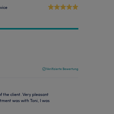
vice
Verifizierte Bewertung
of the client. Very pleasant
ntment was with Toni, I was