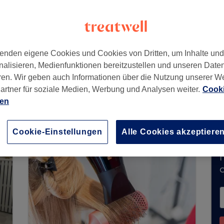
enden eigene Cookies und Cookies von Dritten, um Inhalte un
nalisieren, Medienfunktionen bereitzustellen und unseren Date
ren. Wir geben auch Informationen über die Nutzung unserer W
artner für soziale Medien, Werbung und Analysen weiter.
Cooki
rzeit keine Buchungen über Treatwell entgegen
ien
ns in Ihrer Nähe zu finden.
Dort warten viele er
Cookie-Einstellungen
Alle Cookies akzeptiere