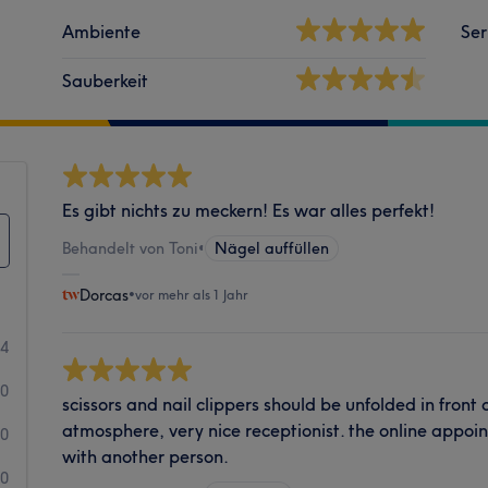
Ambiente
Ser
Sauberkeit
Es gibt nichts zu meckern! Es war alles perfekt!
Behandelt von Toni
•
Nägel auffüllen
Dorcas
•
vor mehr als 1 Jahr
4
0
scissors and nail clippers should be unfolded in front 
atmosphere, very nice receptionist. the online appoi
0
with another person.
0