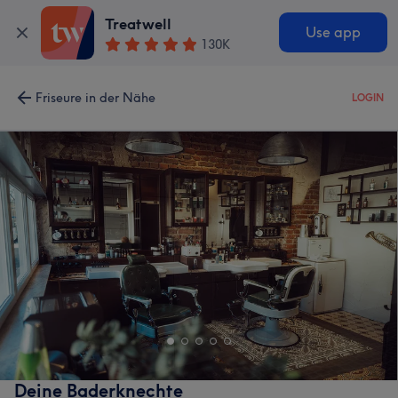
Treatwell
Use app
130K
Friseure in der Nähe
LOGIN
Deine Baderknechte