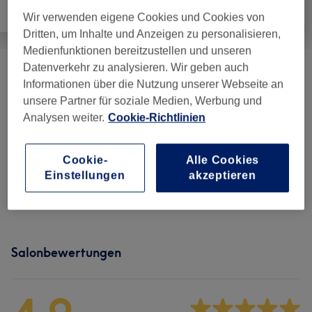
Alle
Nägel
Gesicht
Wir verwenden eigene Cookies und Cookies von
Dritten, um Inhalte und Anzeigen zu personalisieren,
Medienfunktionen bereitzustellen und unseren
Datenverkehr zu analysieren. Wir geben auch
Gesichtsbehandlungen
(
8
)
ab 65 €
Informationen über die Nutzung unserer Webseite an
unsere Partner für soziale Medien, Werbung und
Augenbrauen Formen & Design
(
2
)
ab 10 €
Analysen weiter.
Cookie-Richtlinien
Augenbrauen & Wimpern Färben
(
2
)
ab 15 €
Cookie-
Alle Cookies
Einstellungen
akzeptieren
Wimpernverlängerung &
ab 50 €
Wimpernlifting
(
2
)
Salonbewertungen