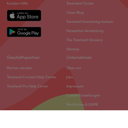
Kunden-Hilfe
Treatment Guide
Unser Blog
Treatwell Geschenkgutschein
Newsletter Anmeldung
The Treatwell Glossary
Sitemap
Geschäftspartner
Unternehmen
Partner werden
Über uns
Treatwell Connect Help Center
Jobs
Treatwell Pro Help Center
Impressum
Cookie-Einstellungen
Rechtliches & GDPR
© 2026 Treatwell DACH GmbH