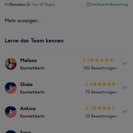
Renates G.
•
vor 20 Tagen
Verifizierte Bewertung
Mehr anzeigen...
Lerne das Team kennen
Melissa
5.0
KosmetikerIn
182 Bewertungen
Services
Shida
4.9
S
KosmetikerIn
75 Bewertungen
Nägel
Gesicht
Services
Ankica
4.7
A
Was unsere Kunden über Melissa sagen
KosmetikerIn
33 Bewertungen
Nägel
Gesicht
Professionell
13
Kompetent
9
Herzlich
7
Services
Sara