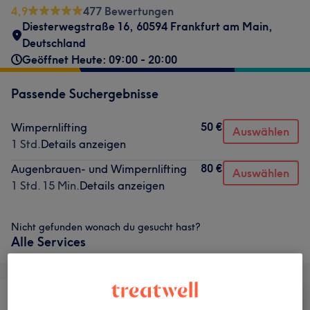
4,9
477 Bewertungen
Diesterwegstraße 16, 60594 Frankfurt am Main,
Deutschland
Geöffnet Heute: 09:00 - 20:00
Passende Suchergebnisse
50 €
Wimpernlifting
Auswählen
1 Std.
Details anzeigen
80 €
Augenbrauen- und Wimpernlifting
Auswählen
1 Std. 15 Min.
Details anzeigen
Nicht gefunden wonach du gesucht hast?
Alle Services