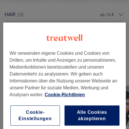
HAIR
(
3
)
ab 16 €
BEARD
(
3
)
ab 29 €
COLOR
(
1
)
29 €
Wir verwenden eigene Cookies und Cookies von
PACKAGES
(
6
)
ab 22 €
Dritten, um Inhalte und Anzeigen zu personalisieren,
Medienfunktionen bereitzustellen und unseren
Datenverkehr zu analysieren. Wir geben auch
Unsere Arbeit
Informationen über die Nutzung unserer Webseite an
Bild anklicken für weitere Details
unsere Partner für soziale Medien, Werbung und
Analysen weiter.
Cookie-Richtlinien
Cookie-
Alle Cookies
Einstellungen
akzeptieren