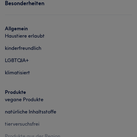
Besonderheiten
Kompetent
9
Friseur
Gesicht
Massage
Portfolio
Haarentfernung
Allgemein
Haustiere erlaubt
kinderfreundlich
LGBTQIA+
klimatisiert
Produkte
vegane Produkte
natürliche Inhaltsstoffe
tierversuchsfrei
Produkte aus der Region