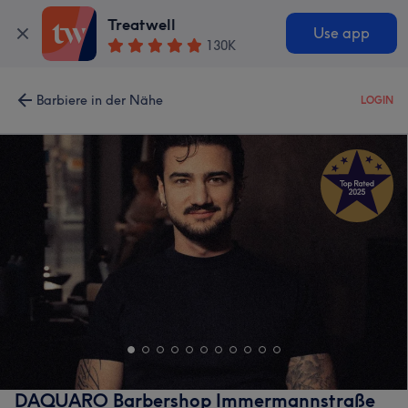
Treatwell
Use app
130K
Barbiere in der Nähe
LOGIN
DAQUARO Barbershop Immermannstraße