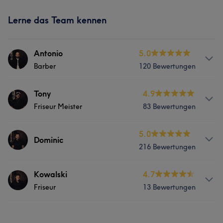
Lerne das Team kennen
Antonio
5.0
Barber
120 Bewertungen
Services
Tony
4.9
Friseur Meister
83 Bewertungen
Körper
Friseur
Gesicht
Massage
Services
5.0
Haarentfernung
Dominic
216 Bewertungen
Körper
Friseur
Gesicht
Massage
Was unsere Kunden über Antonio sagen
Services
Kowalski
4.7
Haarentfernung
Friseur
13 Bewertungen
Professionell
12
Herzlich
6
Kompetent
5
Friseur
Gesicht
Massage
Was unsere Kunden über Tony sagen
Außergewöhnlich
5
Services
Haarentfernung