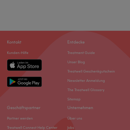
Kontakt
Entdecke
Kunden-Hilfe
Treatment Guide
Unser Blog
Treatwell Geschenkgutschein
Newsletter Anmeldung
The Treatwell Glossary
Sitemap
Geschäftspartner
Unternehmen
Partner werden
Über uns
Treatwell Connect Help Center
Jobs