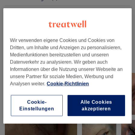
Remover Behandlung
(
1
)
ab 69 €
Professional Make-Up Training
(
1
)
99 €
Wir verwenden eigene Cookies und Cookies von
Fineline Tattoo
(
1
)
79 €
Dritten, um Inhalte und Anzeigen zu personalisieren,
Medienfunktionen bereitzustellen und unseren
Datenverkehr zu analysieren. Wir geben auch
Unsere Arbeit
Informationen über die Nutzung unserer Webseite an
Bild anklicken für weitere Details
unsere Partner für soziale Medien, Werbung und
Analysen weiter.
Cookie-Richtlinien
Cookie-
Alle Cookies
Einstellungen
akzeptieren