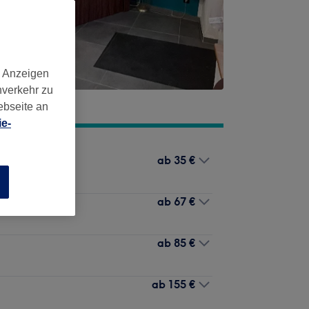
d Anzeigen
nverkehr zu
ebseite an
e-
ab
35 €
n
ab
67 €
ab
85 €
ab
155 €