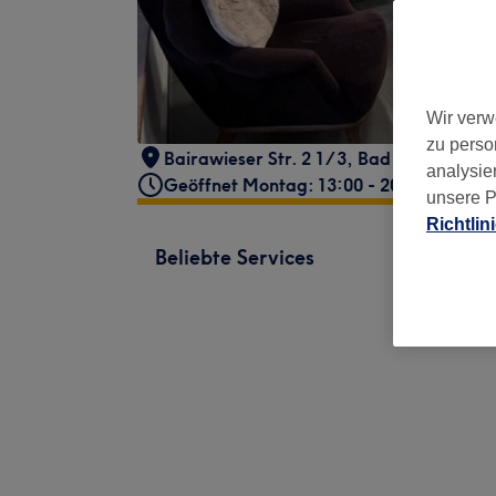
Wir verw
zu perso
Bairawieser Str. 2 1/3
,
Bad Tölz
,
83646
analysie
Geöffnet Montag: 13:00 - 20:00
unsere P
Richtlin
Beliebte Services