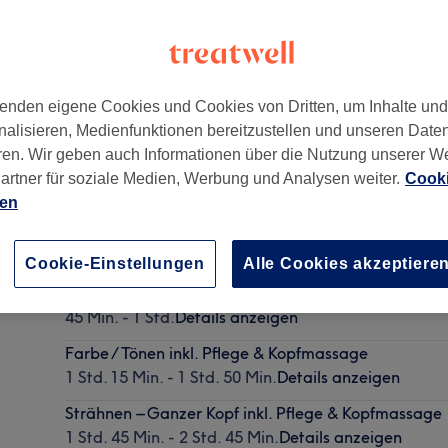
enden eigene Cookies und Cookies von Dritten, um Inhalte un
nalisieren, Medienfunktionen bereitzustellen und unseren Date
ren. Wir geben auch Informationen über die Nutzung unserer W
artner für soziale Medien, Werbung und Analysen weiter.
Cooki
ien
Waschen, Pflege & Styling
30 Min. - 1 Std.
Details anzeigen
Cookie-Einstellungen
Alle Cookies akzeptiere
Glossing Refresh inkl. Pflege & Styling
45 Min. - 1 Std.
Details anzeigen
Farbe / Tönen inkl. Pflege & Kopfmassage
1 Std. 15 Min. - 1 Std. 50 Min.
Details anzeigen
Strähnen – Ganzer Kopf inkl. Pflege & Kopfmassage
1 Std. 45 Min. - 2 Std. 45 Min.
Details anzeigen