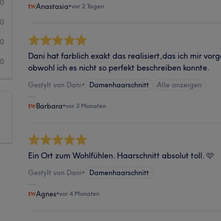
0
Anastasia
•
vor 2 Tagen
0
0
Dani hat farblich exakt das realisiert,das ich mir vor
0
obwohl ich es nicht so perfekt beschreiben konnte.
Gestylt von Dani
•
Damenhaarschnitt
Alle anzeigen
Barbara
•
vor 3 Monaten
Ein Ort zum Wohlfühlen. Haarschnitt absolut toll. 🩷
Gestylt von Dani
•
Damenhaarschnitt
Agnes
•
vor 4 Monaten