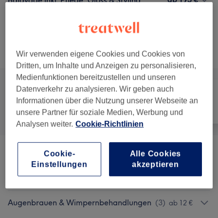
Balayage inkl. Pflege, Gloss & Styling
2 Std. 30 Min. - 3 Std. 30 Min.
Details anzeigen
Alle Services
Wir verwenden eigene Cookies und Cookies von
Dritten, um Inhalte und Anzeigen zu personalisieren,
Medienfunktionen bereitzustellen und unseren
Datenverkehr zu analysieren. Wir geben auch
Informationen über die Nutzung unserer Webseite an
Alle
Friseur
Gesicht
unsere Partner für soziale Medien, Werbung und
Analysen weiter.
Cookie-Richtlinien
Cookie-
Alle Cookies
Damen - Haarschnitte & Stylings
(
2
)
ab 19,50 €
Einstellungen
akzeptieren
Damen - Farbe & Coloration
(
6
)
ab 28 €
Augenbrauen & Wimpernbehandlungen
(
3
)
ab 12 €