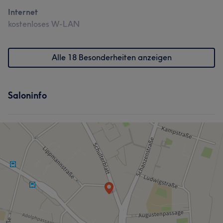
Internet
Was unsere Kunden über Mitarbeiter1 sagen
kostenloses W-LAN
Professionell
9
Freundlich
5
Kompetent
5
Alle 18 Besonderheiten anzeigen
Fürsorglich
5
Saloninfo