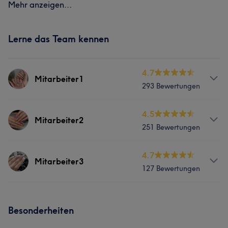
Mehr anzeigen...
Lerne das Team kennen
4.7
Mitarbeiter1
293 Bewertungen
Services
4.5
Mitarbeiter2
251 Bewertungen
Nägel
Services
4.7
Mitarbeiter3
Portfolio
127 Bewertungen
Nägel
Services
Portfolio
Besonderheiten
Nägel