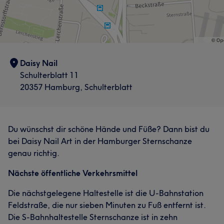
Was unsere Kunden über Mitarbeiter2 sagen
Kompetent
8
Gründlich
8
Effizient
6
Aufmerksam
Daisy Nail
6
Schulterblatt 11
20357 Hamburg, Schulterblatt
Du wünschst dir schöne Hände und Füße? Dann bist du
bei Daisy Nail Art in der Hamburger Sternschanze
genau richtig.
Nächste öffentliche Verkehrsmittel
Die nächstgelegene Haltestelle ist die U-Bahnstation
Feldstraße, die nur sieben Minuten zu Fuß entfernt ist.
Die S-Bahnhaltestelle Sternschanze ist in zehn