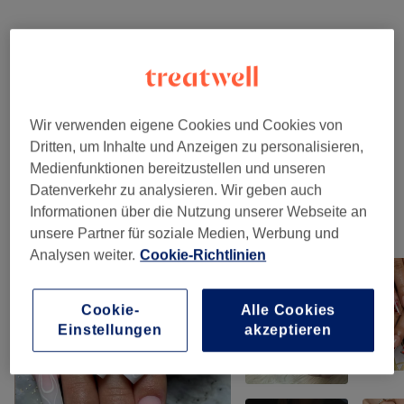
Nicht gefunden wonach du gesucht hast?
Alle Services
Maniküre & Pediküre
(
10
)
ab 5 €
Wir verwenden eigene Cookies und Cookies von
Dritten, um Inhalte und Anzeigen zu personalisieren,
Nagelmodellage Mit Gel Oder Acrylic
(
7
)
ab 3 €
Medienfunktionen bereitzustellen und unseren
Datenverkehr zu analysieren. Wir geben auch
Informationen über die Nutzung unserer Webseite an
Unsere Arbeit
unsere Partner für soziale Medien, Werbung und
Bild anklicken für weitere Details
Analysen weiter.
Cookie-Richtlinien
Cookie-
Alle Cookies
Einstellungen
akzeptieren