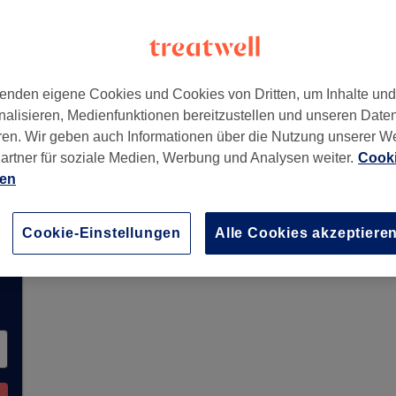
,
85276
enden eigene Cookies und Cookies von Dritten, um Inhalte un
nalisieren, Medienfunktionen bereitzustellen und unseren Date
ren. Wir geben auch Informationen über die Nutzung unserer W
artner für soziale Medien, Werbung und Analysen weiter.
Cooki
erzeit keine Buchungen über Treatwell entgegen
ien
ns in Ihrer Nähe zu finden.
Dort warten viele er
Cookie-Einstellungen
Alle Cookies akzeptiere