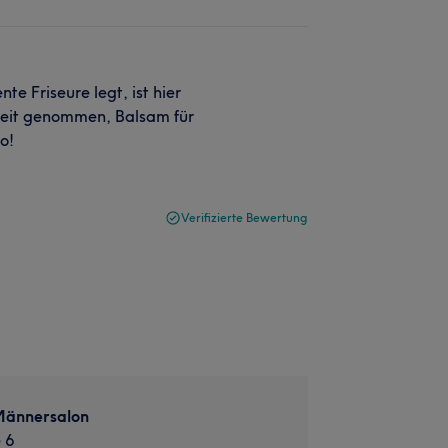
e Friseure legt, ist hier
 Zeit genommen, Balsam für
o!
Verifizierte Bewertung
Männersalon
 6