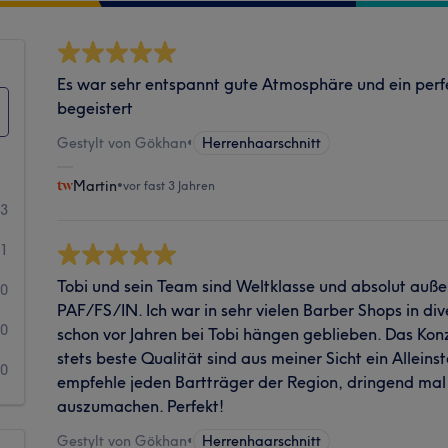
Es war sehr entspannt gute Atmosphäre und ein perfe
begeistert
Gestylt von Gökhan
•
Herrenhaarschnitt
Martin
•
vor fast 3 Jahren
23
1
Tobi und sein Team sind Weltklasse und absolut auße
0
PAF/FS/IN. Ich war in sehr vielen Barber Shops in di
0
schon vor Jahren bei Tobi hängen geblieben. Das Kon
stets beste Qualität sind aus meiner Sicht ein Alleins
0
empfehle jeden Bartträger der Region, dringend mal
auszumachen. Perfekt!
Gestylt von Gökhan
•
Herrenhaarschnitt