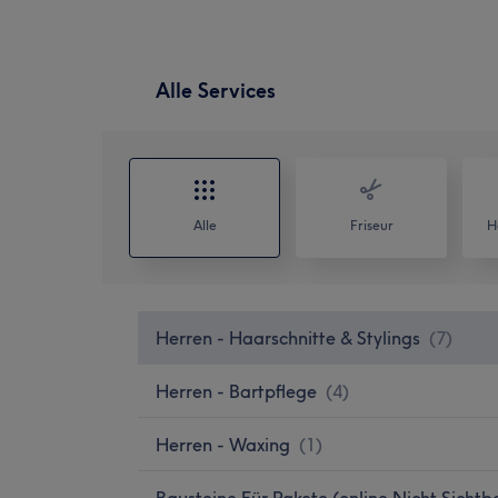
Alle Services
Alle
Friseur
H
Herren - Haarschnitte & Stylings
(
7
)
Herren - Bartpflege
(
4
)
Herren - Waxing
(
1
)
Bausteine Für Pakete (online Nicht Sichtb