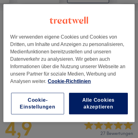
Beratung
(
2
)
ab 70 €
Wir verwenden eigene Cookies und Cookies von
Wimpernverlängerung &
ab 60 €
Dritten, um Inhalte und Anzeigen zu personalisieren,
Wimpernlifting
(
7
)
Medienfunktionen bereitzustellen und unseren
Datenverkehr zu analysieren. Wir geben auch
Gesichtsbehandlungen
(
5
)
ab 99 €
Informationen über die Nutzung unserer Webseite an
unsere Partner für soziale Medien, Werbung und
Make-up & Permanent Make-up
(
2
)
ab 299 €
Analysen weiter.
Cookie-Richtlinien
Salonbewertungen
Cookie-
Alle Cookies
Einstellungen
akzeptieren
4,9
27 Bewertungen