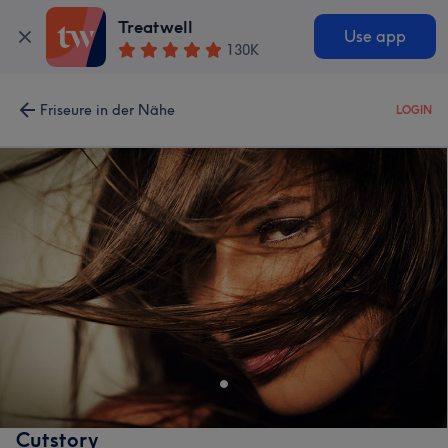
Treatwell
Use app
130K
Friseure in der Nähe
LOGIN
Cutstory