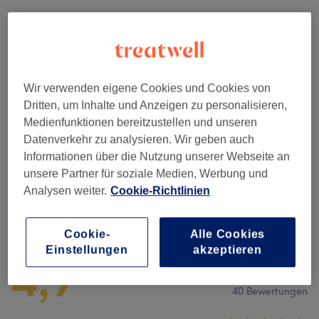
Damen - Haarschnitte & Stylings
(
6
)
ab 25 €
Damen - Farbe & Coloration
(
10
)
ab 55 €
Haarkuren & Pflege
(
1
)
Wir verwenden eigene Cookies und Cookies von
15 €
Dritten, um Inhalte und Anzeigen zu personalisieren,
Herren - Haarschnitte & Stylings
(
11
)
Medienfunktionen bereitzustellen und unseren
ab 10 €
Datenverkehr zu analysieren. Wir geben auch
Informationen über die Nutzung unserer Webseite an
Kinder - Haarschnitte & Stylings
(
1
)
15 €
unsere Partner für soziale Medien, Werbung und
Analysen weiter.
Cookie-Richtlinien
Salonbewertungen
Cookie-
Alle Cookies
Einstellungen
akzeptieren
4,9
40 Bewertungen