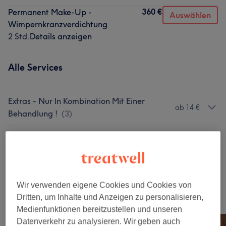
360 €
Permanent Make-Up -
Auswählen
Wimpernkranzverdichtung
2 Std.
Details anzeigen
Alle Services
Extras - Nur In Kombination Mit Einer
ab 14 €
Behandlung !
(
3
)
Gesichtsbehandlungen
(
14
)
ab 109 €
Permanent Make-Up
(
1
)
360 €
Wir verwenden eigene Cookies und Cookies von
Unsere Arbeit
Dritten, um Inhalte und Anzeigen zu personalisieren,
Bild anklicken für weitere Details
Medienfunktionen bereitzustellen und unseren
Datenverkehr zu analysieren. Wir geben auch