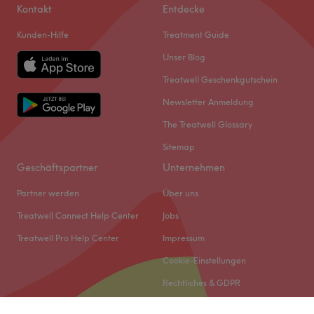
Kontakt
Entdecke
Kunden-Hilfe
Treatment Guide
Unser Blog
Treatwell Geschenkgutschein
Newsletter Anmeldung
The Treatwell Glossary
Sitemap
Geschäftspartner
Unternehmen
Partner werden
Über uns
Treatwell Connect Help Center
Jobs
Treatwell Pro Help Center
Impressum
Cookie-Einstellungen
Rechtliches & GDPR