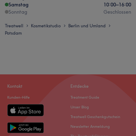
Samstag
10:00
–
16:00
Sonntag
Geschlossen
Treatwell
Kosmetikstudio
Berlin und Umland
>
>
>
Potsdam
Kontakt
Entdecke
Kunden-Hilfe
Treatment Guide
Unser Blog
Treatwell Geschenkgutschein
Newsletter Anmeldung