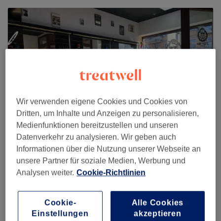
Wir verwenden eigene Cookies und Cookies von
Dritten, um Inhalte und Anzeigen zu personalisieren,
Medienfunktionen bereitzustellen und unseren
Datenverkehr zu analysieren. Wir geben auch
Informationen über die Nutzung unserer Webseite an
Hairmont Herren & Kinder Friseur
unsere Partner für soziale Medien, Werbung und
Analysen weiter.
Cookie-Richtlinien
79 reviews
Rudolf-Breitscheid-Straße 38 , Babelsberg, 14482
Potsdam
Cookie-
Alle Cookies
Einstellungen
akzeptieren