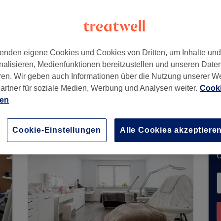
n
,
45130
enden eigene Cookies und Cookies von Dritten, um Inhalte un
nalisieren, Medienfunktionen bereitzustellen und unseren Date
ren. Wir geben auch Informationen über die Nutzung unserer W
artner für soziale Medien, Werbung und Analysen weiter.
Cooki
chungen über Treatwell entgegen. Nutzen Sie d
ien
ähe zu finden.
Dort warten viele erstklassige Pro
Cookie-Einstellungen
Alle Cookies akzeptiere