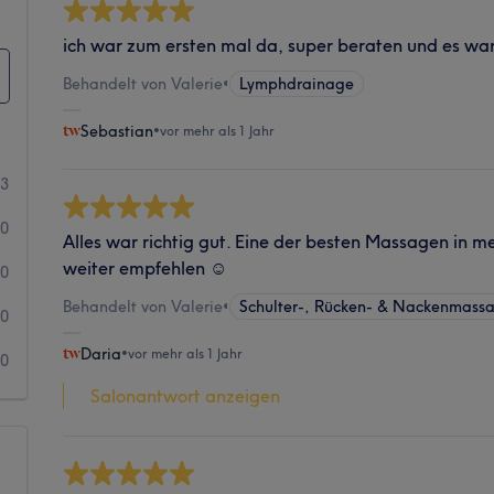
ich war zum ersten mal da, super beraten und es wa
Behandelt von Valerie
•
Lymphdrainage
Sebastian
•
vor mehr als 1 Jahr
23
0
Alles war richtig gut. Eine der besten Massagen in m
weiter empfehlen ☺️
0
Behandelt von Valerie
•
Schulter-, Rücken- & Nackenmass
0
Daria
•
vor mehr als 1 Jahr
0
Salonantwort anzeigen