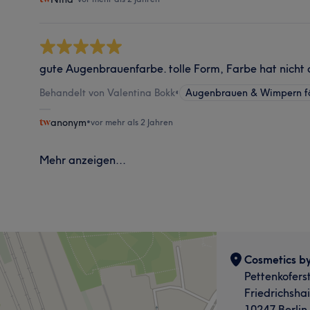
gute Augenbrauenfarbe. tolle Form, Farbe hat nicht 
Behandelt von Valentina Bokk
•
Augenbrauen & Wimpern f
anonym
•
vor mehr als 2 Jahren
Mehr anzeigen...
Cosmetics by
Pettenkofers
Friedrichsha
10247 Berlin