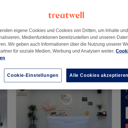
Kreuzberg
,
Berlin
,
10247
enden eigene Cookies und Cookies von Dritten, um Inhalte un
nalisieren, Medienfunktionen bereitzustellen und unseren Date
ren. Wir geben auch Informationen über die Nutzung unserer W
artner für soziale Medien, Werbung und Analysen weiter.
Cooki
rzeit keine Buchungen über Treatwell entgegen.
ien
ns in Ihrer Nähe zu finden.
Dort warten viele er
Cookie-Einstellungen
Alle Cookies akzeptiere