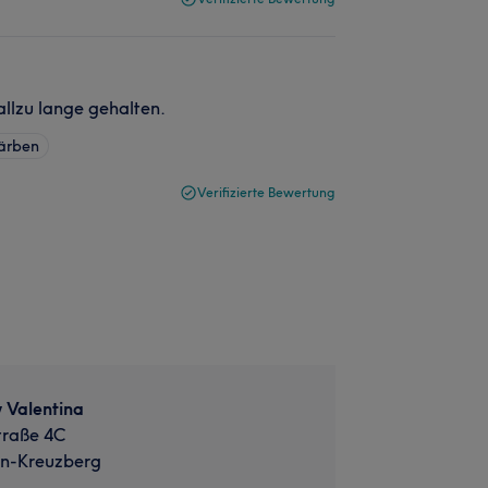
allzu lange gehalten.
ärben
Verifizierte Bewertung
 Valentina
traße 4C
in-Kreuzberg