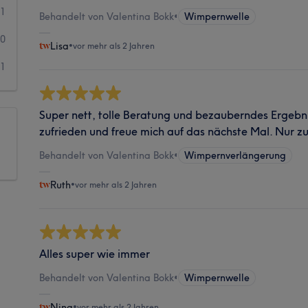
1
Behandelt von Valentina Bokk
•
Wimpernwelle
0
Lisa
•
vor mehr als 2 Jahren
1
Super nett, tolle Beratung und bezauberndes Ergebnis
zufrieden und freue mich auf das nächste Mal. Nur z
Behandelt von Valentina Bokk
•
Wimpernverlängerung
Ruth
•
vor mehr als 2 Jahren
Alles super wie immer
Behandelt von Valentina Bokk
•
Wimpernwelle
Nina
•
vor mehr als 2 Jahren