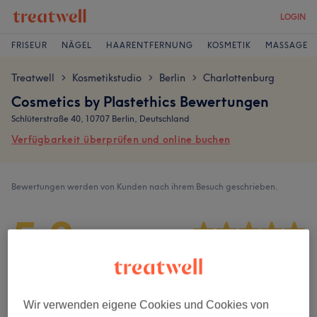
LOGIN
FRISEUR
NÄGEL
HAARENTFERNUNG
KOSMETIK
MASSAGE
Treatwell
Kosmetikstudio
Berlin
Charlottenburg
>
>
>
Cosmetics by Plastethics Bewertungen
Schlüterstraße 40, 10707 Berlin, Deutschland
Verfügbarkeit überprüfen und online buchen
Bewertungen werden von Kunden nach ihrem Besuch geschrieben.
5,0
437 Bewertungen
Ambiente
Wir verwenden eigene Cookies und Cookies von