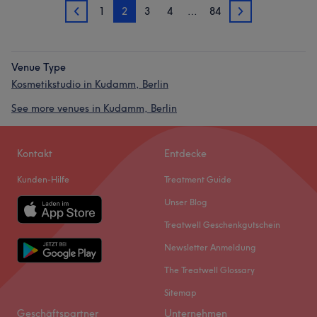
1
2
3
4
…
84
1
3
Venue Type
Kosmetikstudio in Kudamm, Berlin
See more venues in Kudamm, Berlin
Kontakt
Entdecke
Kunden-Hilfe
Treatment Guide
Unser Blog
Treatwell Geschenkgutschein
Newsletter Anmeldung
The Treatwell Glossary
Sitemap
Geschäftspartner
Unternehmen