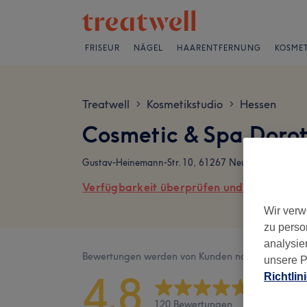
FRISEUR
NÄGEL
HAARENTFERNUNG
KOSMET
Treatwell
Kosmetikstudio
Hessen
>
>
Cosmetic & Spa Doro
Gustav-Heinemann-Str. 10, 61267 Neu Anspach
Verfügbarkeit überprüfen und online buch
Wir verw
zu perso
analysie
Bewertungen werden von Kunden nach ihrem Besu
unsere P
4,8
Richtlin
120 Bewertungen