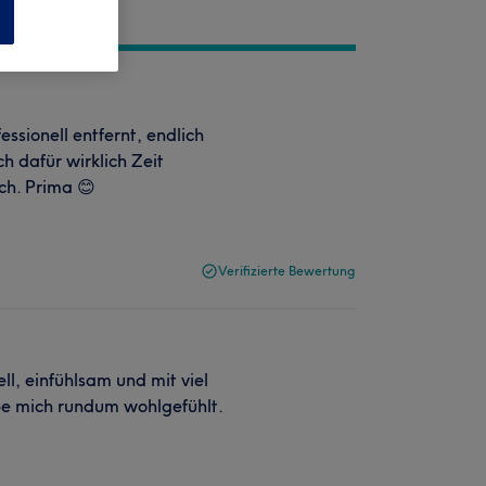
n
ssionell entfernt, endlich
h dafür wirklich Zeit
ch. Prima 😊
Verifizierte Bewertung
ell, einfühlsam und mit viel
be mich rundum wohlgefühlt.