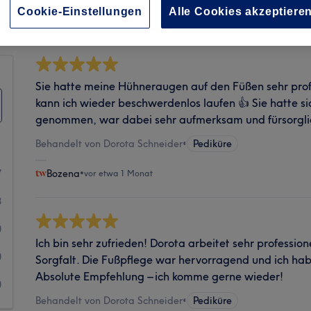
Sauberkeit
Cookie-Einstellungen
Alle Cookies akzeptiere
Sie hatte meine Hühneraugen auf den Füßen sehr profe
kann ich wieder beschwerdenlos laufen 👍 Sie hatte sic
genommen, war dabei sehr aufmerksam und fürsorgli
Behandelt von Dorota Schneider
•
Pediküre
7
Bozena
•
vor etwa 1 Monat
8
0
Ich bin sehr zufrieden! Dorota arbeitet sehr profession
0
Sorgfalt. Die Fußpflege war hervorragend und ich ha
Absolute Empfehlung – ich komme gerne wieder!
0
Behandelt von Dorota Schneider
•
Pediküre