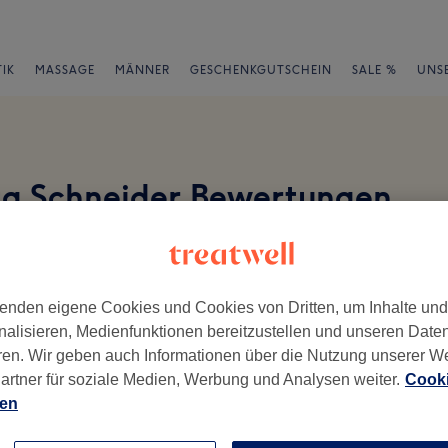
IK
MASSAGE
MÄNNER
GESCHENKGUTSCHEIN
SALE %
UNS
ta Schneider Bewertungen
en
enden eigene Cookies und Cookies von Dritten, um Inhalte un
nalisieren, Medienfunktionen bereitzustellen und unseren Date
ren. Wir geben auch Informationen über die Nutzung unserer W
ch geschrieben.
artner für soziale Medien, Werbung und Analysen weiter.
Cooki
ien
Ambiente
Se