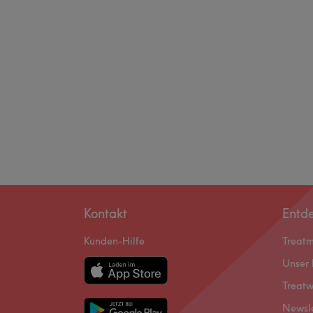
Kontakt
Entd
Kunden-Hilfe
Treat
Unser 
Treatw
Newsl