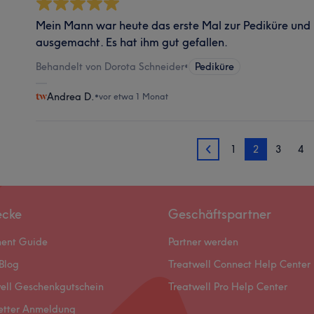
Mein Mann war heute das erste Mal zur Pediküre und h
ausgemacht. Es hat ihm gut gefallen.
Behandelt von Dorota Schneider
•
Pediküre
Andrea D.
•
vor etwa 1 Monat
1
2
3
4
1
ecke
Geschäftspartner
ment Guide
Partner werden
Blog
Treatwell Connect Help Center
ell Geschenkgutschein
Treatwell Pro Help Center
etter Anmeldung