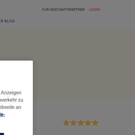
FÜR GESCHÄFTSPARTNER
LOGIN
ER BLOG
d Anzeigen
nverkehr zu
ebseite an
e-
rvice