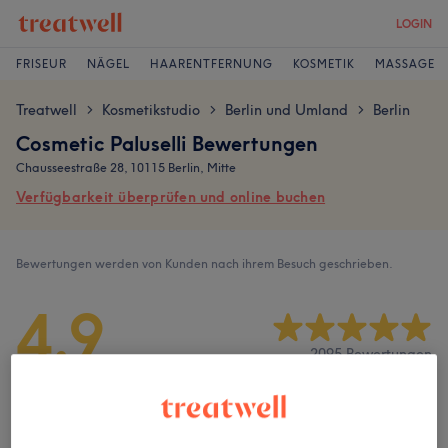
LOGIN
FRISEUR
NÄGEL
HAARENTFERNUNG
KOSMETIK
MASSAGE
Treatwell
Kosmetikstudio
Berlin und Umland
Berlin
>
>
>
Cosmetic Paluselli Bewertungen
Chausseestraße 28, 10115 Berlin, Mitte
Verfügbarkeit überprüfen und online buchen
Bewertungen werden von Kunden nach ihrem Besuch geschrieben.
4,9
2095 Bewertungen
Ambiente